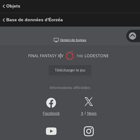
Objets
Base de données d'Éorzéa
Version de bureau
Télécharger le jeu
Informations officielles
/
Facebook
X
News