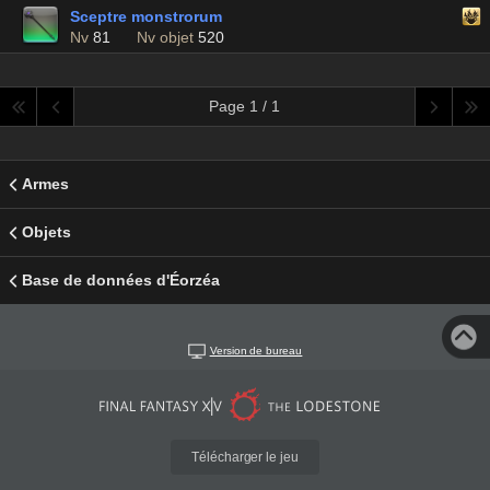
Sceptre monstrorum
Nv
81
Nv objet
520
Page 1 / 1
Armes
Objets
Base de données d'Éorzéa
Version de bureau
Télécharger le jeu