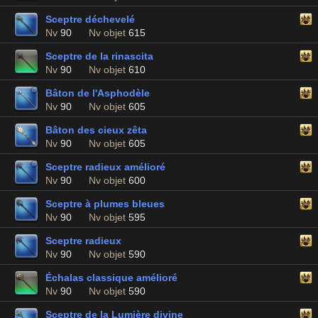
Sceptre déchevelé
Nv
90
Nv objet
615
Sceptre de la rinascita
Nv
90
Nv objet
610
Bâton de l'Asphodèle
Nv
90
Nv objet
605
Bâton des cieux zêta
Nv
90
Nv objet
605
Sceptre radieux amélioré
Nv
90
Nv objet
600
Sceptre à plumes bleues
Nv
90
Nv objet
595
Sceptre radieux
Nv
90
Nv objet
590
Échalas classique amélioré
Nv
90
Nv objet
590
Sceptre de la Lumière divine