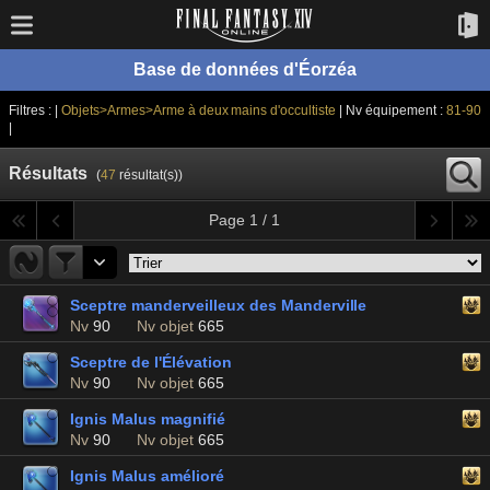
Base de données d'Éorzéa
Filtres : |
Objets>Armes>Arme à deux mains d'occultiste
| Nv équipement :
81-90
|
Résultats
(
47
résultat(s))
Page 1 / 1
Sceptre manderveilleux des Manderville
Nv
90
Nv objet
665
Sceptre de l'Élévation
Nv
90
Nv objet
665
Ignis Malus magnifié
Nv
90
Nv objet
665
Ignis Malus amélioré