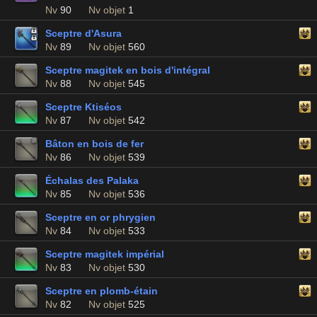
Nv
90
Nv objet
1
Sceptre d'Asura
Nv
89
Nv objet
560
Sceptre magitek en bois d'intégral
Nv
88
Nv objet
545
Sceptre Ktiséos
Nv
87
Nv objet
542
Bâton en bois de fer
Nv
86
Nv objet
539
Échalas des Palaka
Nv
85
Nv objet
536
Sceptre en or phrygien
Nv
84
Nv objet
533
Sceptre magitek impérial
Nv
83
Nv objet
530
Sceptre en plomb-étain
Nv
82
Nv objet
525