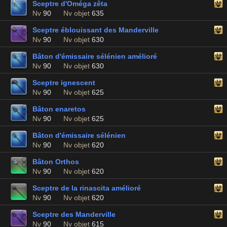
Sceptre d'Oméga zêta
Nv
90
Nv objet
635
Sceptre éblouissant des Manderville
Nv
90
Nv objet
630
Bâton d'émissaire sélénien amélioré
Nv
90
Nv objet
630
Sceptre ignescent
Nv
90
Nv objet
625
Bâton enaretos
Nv
90
Nv objet
625
Bâton d'émissaire sélénien
Nv
90
Nv objet
620
Bâton Orthos
Nv
90
Nv objet
620
Sceptre de la rinascita amélioré
Nv
90
Nv objet
620
Sceptre des Manderville
Nv
90
Nv objet
615