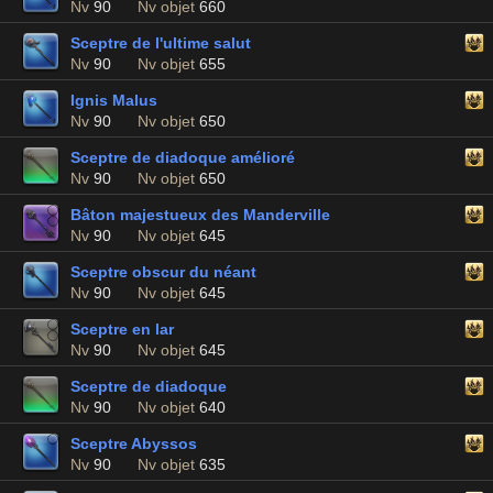
Nv
90
Nv objet
660
Sceptre de l'ultime salut
Nv
90
Nv objet
655
Ignis Malus
Nv
90
Nv objet
650
Sceptre de diadoque amélioré
Nv
90
Nv objet
650
Bâton majestueux des Manderville
Nv
90
Nv objet
645
Sceptre obscur du néant
Nv
90
Nv objet
645
Sceptre en lar
Nv
90
Nv objet
645
Sceptre de diadoque
Nv
90
Nv objet
640
Sceptre Abyssos
Nv
90
Nv objet
635