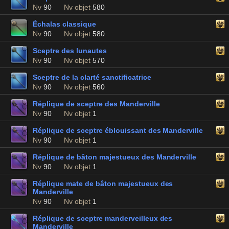
Nv
90
Nv objet
580
Échalas classique
Nv
90
Nv objet
580
Sceptre des lunautes
Nv
90
Nv objet
570
Sceptre de la clarté sanctificatrice
Nv
90
Nv objet
560
Réplique de sceptre des Manderville
Nv
90
Nv objet
1
Réplique de sceptre éblouissant des Manderville
Nv
90
Nv objet
1
Réplique de bâton majestueux des Manderville
Nv
90
Nv objet
1
Réplique mate de bâton majestueux des
Manderville
Nv
90
Nv objet
1
Réplique de sceptre manderveilleux des
Manderville