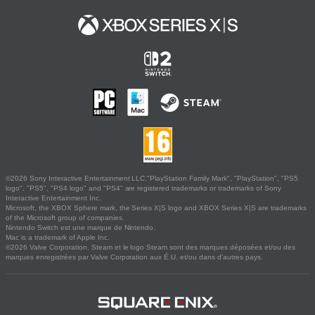
©2026 Sony Interactive Entertainment LLC."PlayStation Family Mark", "PlayStation", "PS5
logo", "PS5", "PS4 logo" and "PS4" are registered trademarks or trademarks of Sony
Interactive Entertainment Inc.
Microsoft, the XBOX Sphere mark, the Series X|S logo and XBOX Series X|S are trademarks
of the Microsoft group of companies.
Nintendo Switch est une marque de Nintendo.
Mac is a trademark of Apple Inc.
©2026 Valve Corporation. Steam et le logo Steam sont des marques déposées et/ou des
marques enregistrées par Valve Corporation aux É.U. et/ou dans d'autres pays.