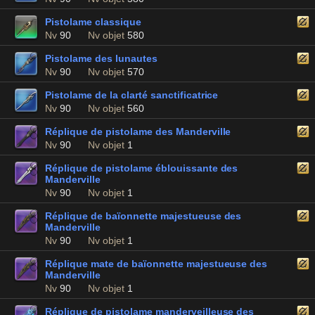
Pistolame classique
Nv
90
Nv objet
580
Pistolame des lunautes
Nv
90
Nv objet
570
Pistolame de la clarté sanctificatrice
Nv
90
Nv objet
560
Réplique de pistolame des Manderville
Nv
90
Nv objet
1
Réplique de pistolame éblouissante des
Manderville
Nv
90
Nv objet
1
Réplique de baïonnette majestueuse des
Manderville
Nv
90
Nv objet
1
Réplique mate de baïonnette majestueuse des
Manderville
Nv
90
Nv objet
1
Réplique de pistolame manderveilleuse des