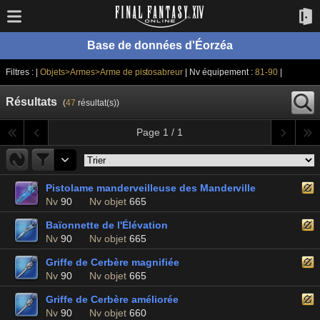
Base de données d'Éorzéa
Filtres : |
Objets>Armes>Arme de pistosabreur
| Nv équipement :
81-90
|
Résultats
(
47
résultat(s))
Page 1 / 1
Pistolame manderveilleuse des Manderville
Nv
90
Nv objet
665
Baïonnette de l'Élévation
Nv
90
Nv objet
665
Griffe de Cerbère magnifiée
Nv
90
Nv objet
665
Griffe de Cerbère améliorée
Nv
90
Nv objet
660