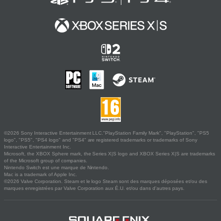
©2026 Sony Interactive Entertainment LLC."PlayStation Family Mark", "PlayStation", "PS5
logo", "PS5", "PS4 logo" and "PS4" are registered trademarks or trademarks of Sony
Interactive Entertainment Inc.
Microsoft, the XBOX Sphere mark, the Series X|S logo and XBOX Series X|S are trademarks
of the Microsoft group of companies.
Nintendo Switch est une marque de Nintendo.
Mac is a trademark of Apple Inc.
©2026 Valve Corporation. Steam et le logo Steam sont des marques déposées et/ou des
marques enregistrées par Valve Corporation aux É.U. et/ou dans d'autres pays.