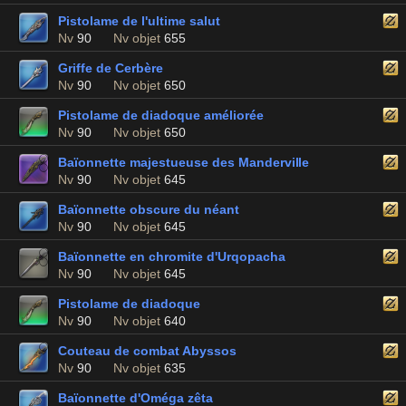
Pistolame de l'ultime salut
Nv
90
Nv objet
655
Griffe de Cerbère
Nv
90
Nv objet
650
Pistolame de diadoque améliorée
Nv
90
Nv objet
650
Baïonnette majestueuse des Manderville
Nv
90
Nv objet
645
Baïonnette obscure du néant
Nv
90
Nv objet
645
Baïonnette en chromite d'Urqopacha
Nv
90
Nv objet
645
Pistolame de diadoque
Nv
90
Nv objet
640
Couteau de combat Abyssos
Nv
90
Nv objet
635
Baïonnette d'Oméga zêta