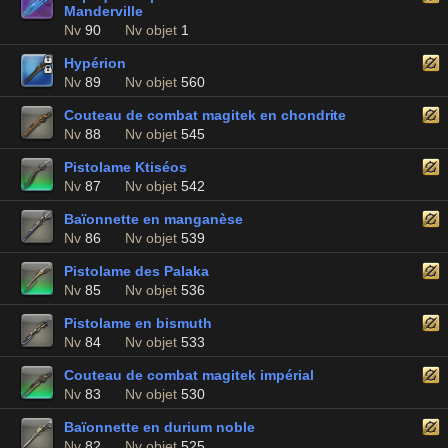
Manderville
Nv
90
Nv objet
1
Hypérion
Nv
89
Nv objet
560
Couteau de combat magitek en chondrite
Nv
88
Nv objet
545
Pistolame Ktiséos
Nv
87
Nv objet
542
Baïonnette en manganèse
Nv
86
Nv objet
539
Pistolame des Palaka
Nv
85
Nv objet
536
Pistolame en bismuth
Nv
84
Nv objet
533
Couteau de combat magitek impérial
Nv
83
Nv objet
530
Baïonnette en durium noble
Nv
82
Nv objet
525