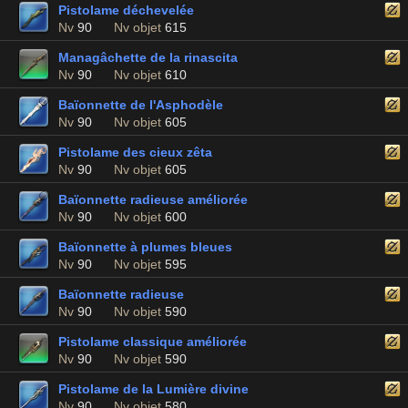
Pistolame déchevelée
Nv
90
Nv objet
615
Managâchette de la rinascita
Nv
90
Nv objet
610
Baïonnette de l'Asphodèle
Nv
90
Nv objet
605
Pistolame des cieux zêta
Nv
90
Nv objet
605
Baïonnette radieuse améliorée
Nv
90
Nv objet
600
Baïonnette à plumes bleues
Nv
90
Nv objet
595
Baïonnette radieuse
Nv
90
Nv objet
590
Pistolame classique améliorée
Nv
90
Nv objet
590
Pistolame de la Lumière divine
Nv
90
Nv objet
580