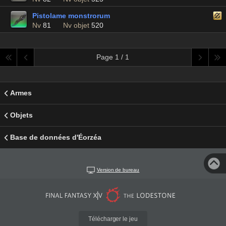
Pistolame monstrorum
Nv
81
Nv objet
520
Page 1 / 1
Armes
Objets
Base de données d'Éorzéa
Version de bureau
Télécharger le jeu