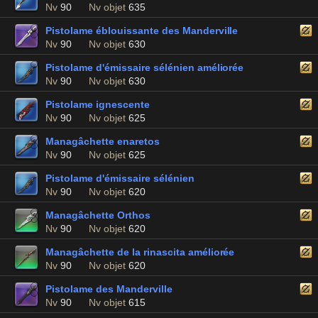
Nv
90
Nv objet
635
Pistolame éblouissante des Manderville
Nv
90
Nv objet
630
Pistolame d'émissaire sélénien améliorée
Nv
90
Nv objet
630
Pistolame ignescente
Nv
90
Nv objet
625
Managâchette enaretos
Nv
90
Nv objet
625
Pistolame d'émissaire sélénien
Nv
90
Nv objet
620
Managâchette Orthos
Nv
90
Nv objet
620
Managâchette de la rinascita améliorée
Nv
90
Nv objet
620
Pistolame des Manderville
Nv
90
Nv objet
615