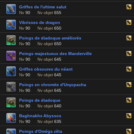
Griffes de l'ultime salut
Nv
90
Nv objet
655
Vibrisses de dragon
Nv
90
Nv objet
650
Poings de diadoque améliorés
Nv
90
Nv objet
650
Poings majestueux des Manderville
Nv
90
Nv objet
645
Griffes obscures du néant
Nv
90
Nv objet
645
Poings en chromite d'Urqopacha
Nv
90
Nv objet
645
Poings de diadoque
Nv
90
Nv objet
640
Baghnakhs Abyssos
Nv
90
Nv objet
635
Poings d'Oméga zêta