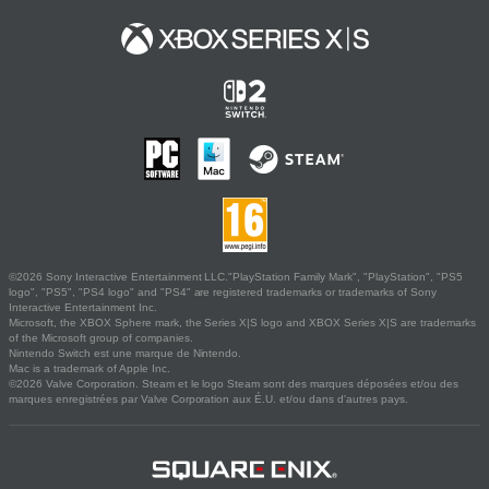
©2026 Sony Interactive Entertainment LLC."PlayStation Family Mark", "PlayStation", "PS5
logo", "PS5", "PS4 logo" and "PS4" are registered trademarks or trademarks of Sony
Interactive Entertainment Inc.
Microsoft, the XBOX Sphere mark, the Series X|S logo and XBOX Series X|S are trademarks
of the Microsoft group of companies.
Nintendo Switch est une marque de Nintendo.
Mac is a trademark of Apple Inc.
©2026 Valve Corporation. Steam et le logo Steam sont des marques déposées et/ou des
marques enregistrées par Valve Corporation aux É.U. et/ou dans d'autres pays.