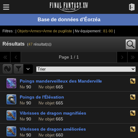
Base de données d'Éorzéa
Filtres : |
Objets>Armes>Arme de pugiliste
| Nv équipement :
81-90
|
Résultats
(
47
résultat(s))
Page 1 / 1
Poings manderveilleux des Manderville
Nv
90
Nv objet
665
Poings de l'Élévation
Nv
90
Nv objet
665
Vibrisses de dragon magnifiées
Nv
90
Nv objet
665
Vibrisses de dragon améliorées
Nv
90
Nv objet
660