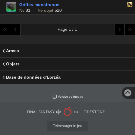
Griffes monstrorum
Nv
81
Nv objet
520
Page 1 / 1
Armes
Objets
Base de données d'Éorzéa
Version de bureau
Télécharger le jeu