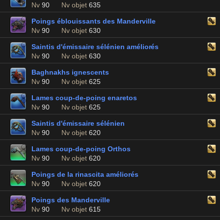
Nv
90
Nv objet
635
Poings éblouissants des Manderville
Nv
90
Nv objet
630
Saintis d'émissaire sélénien améliorés
Nv
90
Nv objet
630
Baghnakhs ignescents
Nv
90
Nv objet
625
Lames coup-de-poing enaretos
Nv
90
Nv objet
625
Saintis d'émissaire sélénien
Nv
90
Nv objet
620
Lames coup-de-poing Orthos
Nv
90
Nv objet
620
Poings de la rinascita améliorés
Nv
90
Nv objet
620
Poings des Manderville
Nv
90
Nv objet
615