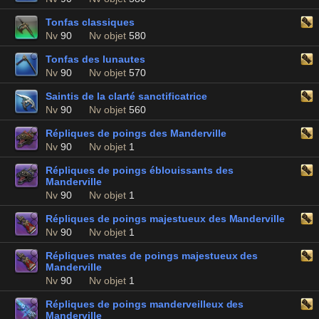
Tonfas classiques
Nv
90
Nv objet
580
Tonfas des lunautes
Nv
90
Nv objet
570
Saintis de la clarté sanctificatrice
Nv
90
Nv objet
560
Répliques de poings des Manderville
Nv
90
Nv objet
1
Répliques de poings éblouissants des
Manderville
Nv
90
Nv objet
1
Répliques de poings majestueux des Manderville
Nv
90
Nv objet
1
Répliques mates de poings majestueux des
Manderville
Nv
90
Nv objet
1
Répliques de poings manderveilleux des
Manderville