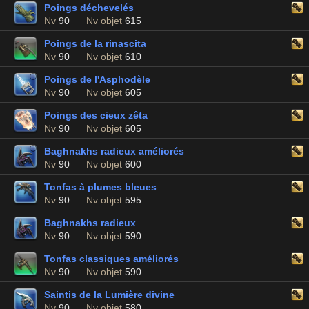
Poings déchevelés
Nv
90
Nv objet
615
Poings de la rinascita
Nv
90
Nv objet
610
Poings de l'Asphodèle
Nv
90
Nv objet
605
Poings des cieux zêta
Nv
90
Nv objet
605
Baghnakhs radieux améliorés
Nv
90
Nv objet
600
Tonfas à plumes bleues
Nv
90
Nv objet
595
Baghnakhs radieux
Nv
90
Nv objet
590
Tonfas classiques améliorés
Nv
90
Nv objet
590
Saintis de la Lumière divine
Nv
90
Nv objet
580