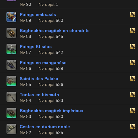
Nv
90
Nv objet
1
Poings embrasés
Nv
89
Nv objet
560
Baghnakhs magitek en chondrite
Nv
88
Nv objet
545
Poings Ktiséos
Nv
87
Nv objet
542
Poings en manganèse
Nv
86
Nv objet
539
Saintis des Palaka
Nv
85
Nv objet
536
Tonfas en bismuth
Nv
84
Nv objet
533
Baghnakhs magitek impériaux
Nv
83
Nv objet
530
Cestes en durium noble
Nv
82
Nv objet
525