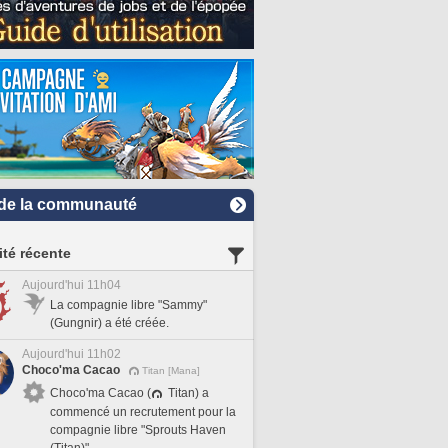
de la communauté
ité récente
Aujourd'hui 11h04
La compagnie libre "Sammy"
(Gungnir) a été créée.
Aujourd'hui 11h02
Choco'ma Cacao
Titan [Mana]
Choco'ma Cacao (
Titan) a
commencé un recrutement pour la
compagnie libre "Sprouts Haven
(Titan)".