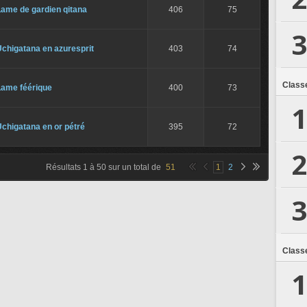
Lame de gardien qitana
406
75
3
chigatana en azuresprit
403
74
Class
Lame féérique
400
73
1
chigatana en or pétré
395
72
2
Résultats
1
à
50
sur un total de
51
1
2
3
Class
1