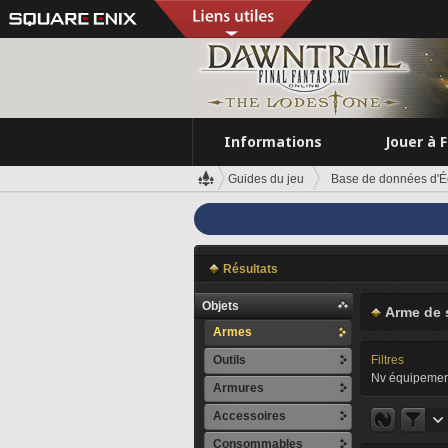
Informations
Jouer à 
Guides du jeu
Base de données d'É
Résultats
Objets
Arme de 
Armes
Outils
Filtres
Nv équipemen
Armures
Accessoires
Consommables