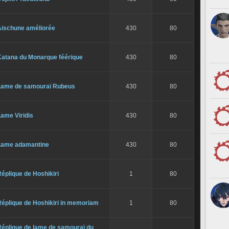
Aischune améliorée
430
80
Katana du Monarque féérique
430
80
Lame de samouraï Rubeus
430
80
ame Viridis
430
80
Lame adamantine
430
80
éplique de Hoshikiri
1
80
Réplique de Hoshikiri in memoriam
1
80
Réplique de lame de samouraï du