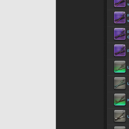
v
v
R
R
L
U
U