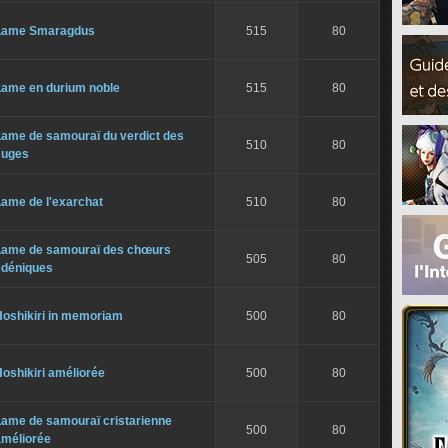
Lame Smaragdus
515
80
Lame en durium noble
515
80
Lame de samouraï du verdict des
510
80
Juges
Lame de l'exarchat
510
80
Lame de samouraï des chœurs
505
80
édéniques
Hoshikiri in memoriam
500
80
oshikiri améliorée
500
80
Lame de samouraï cristarienne
500
80
améliorée