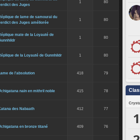
1
80
erdict des Juges
Réplique de lame de samouraï du
1
80
erdict des Juges améliorée
éplique mate de la Loyauté de
1
80
Gunnhildr
éplique de la Loyauté de Gunnhildr
1
80
ame de l'absolution
418
79
Clas
chigatana nain en mithril noble
415
78
Crysta
Katana des Nabaath
412
77
1
chigatana en bronze titané
409
76
2