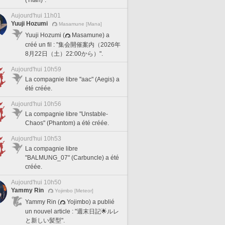
Aujourd'hui 11h01
Yuuji Hozumi
Masamune [Mana]
Yuuji Hozumi (
Masamune) a
créé un fil : "集会開催案内（2026年
8月22日（土）22:00から）".
Aujourd'hui 10h59
La compagnie libre "aac" (Aegis) a
été créée.
Aujourd'hui 10h56
La compagnie libre "Unstable-
Chaos" (Phantom) a été créée.
Aujourd'hui 10h53
La compagnie libre
"BALMUNG_07" (Carbuncle) a été
créée.
Aujourd'hui 10h50
Yammy Rin
Yojimbo [Meteor]
Yammy Rin (
Yojimbo) a publié
un nouvel article : "週末日記🌟ルレ
と新しい髪型".