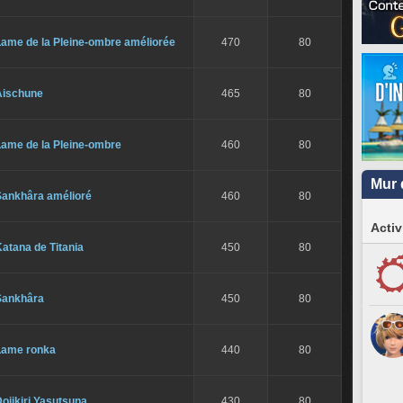
Lame de la Pleine-ombre améliorée
470
80
Aischune
465
80
Lame de la Pleine-ombre
460
80
Mur 
Sankhâra amélioré
460
80
Activ
atana de Titania
450
80
Sankhâra
450
80
Lame ronka
440
80
ojikiri Yasutsuna
430
80