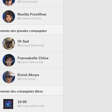
Zodiark [Light]
Resilla Frostflow
Cerberus [Chaos]
ements des grandes compagnies
Ot Sad
Gungnir [Elemental]
Fransabelle Chloe
Typhon [Elemental]
Ennet Akoya
Fenrir [Gaia]
ements des compagnies libres
10:00
Gungnir [Elemental]