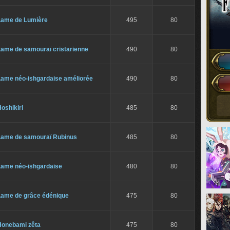
Lame de Lumière
495
80
Lame de samouraï cristarienne
490
80
Lame néo-ishgardaise améliorée
490
80
oshikiri
485
80
Lame de samouraï Rubinus
485
80
Lame néo-ishgardaise
480
80
Lame de grâce édénique
475
80
Honebami zêta
475
80