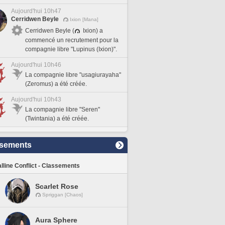
Aujourd'hui 10h47
Cerridwen Beyle
Ixion [Mana]
Cerridwen Beyle (
Ixion) a
commencé un recrutement pour la
compagnie libre "Lupinus (Ixion)".
Aujourd'hui 10h46
La compagnie libre "usagiurayaha"
(Zeromus) a été créée.
Aujourd'hui 10h43
La compagnie libre "Seren"
(Twintania) a été créée.
sements
lline Conflict - Classements
Scarlet Rose
Spriggan [Chaos]
Aura Sphere