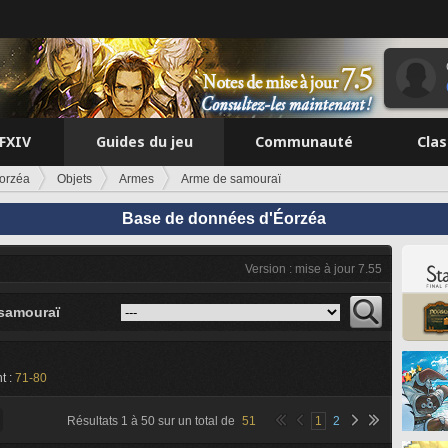
FFXIV
Guides du jeu
Communauté
Cla
orzéa
Objets
Armes
Arme de samouraï
Base de données d'Éorzéa
Version : mise à jour 7.55
samouraï
t :
71-80
Résultats
1
à
50
sur un total de
51
1
2