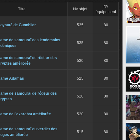
Nv
Titre
Nv objet
équipement
Loyauté de Gunnhildr
535
80
Lame de samouraï des lendemains
535
80
édéniques
Lame de samouraï de rôdeur des
530
80
cryptes améliorée
Lame Adamas
525
80
Lame de samouraï de rôdeur des
520
80
cryptes
Lame de l'exarchat améliorée
520
80
Lame de samouraï du verdict des
515
80
Juges améliorée