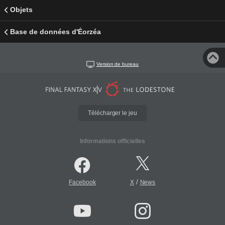
Objets
Base de données d'Éorzéa
Version de bureau
Télécharger le jeu
Informations officielles
/
Facebook
X
News