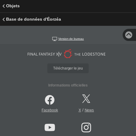
Objets
Base de données d'Éorzéa
Version de bureau
Télécharger le jeu
Informations officielles
/
Facebook
X
News