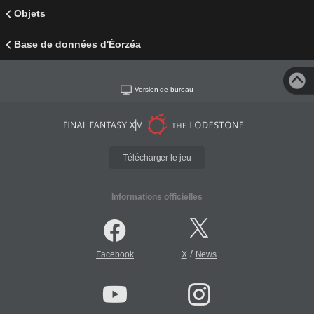
Objets
Base de données d'Éorzéa
Version de bureau
Télécharger le jeu
Informations officielles
/
Facebook
X
News