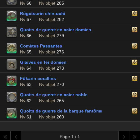
Nv
68
Nv objet
285
Rôgetsurin shin-uchi
Nv
67
Nv objet
282
Quoits de guerre en acier domien
Nv
66
Nv objet
279
Comètes Passantes
Nv
65
Nv objet
276
Glaives en fer domien
Nv
64
Nv objet
273
Fûkarin corallins
Nv
63
Nv objet
270
Quoits de guerre en acier noble
Nv
62
Nv objet
265
Quoits de guerre de la barque fantôme
Nv
61
Nv objet
260
Page 1 / 1