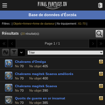
Base de données d'Éorzéa
Filtres : |
Objets>Armes>Arme de danseur
| Nv équipement :
61-70
|
Résultats
(
20
résultat(s))
Page 1 / 1
Chakrams d'Oméga
Nv
70
Nv objet
405
Chakrams magitek Scaeva améliorés
Nv
70
Nv objet
400
Chakrams magitek Scaeva
Nv
70
Nv objet
390
Quoits de guerre en or incarnat
Nv
70
Nv objet
385