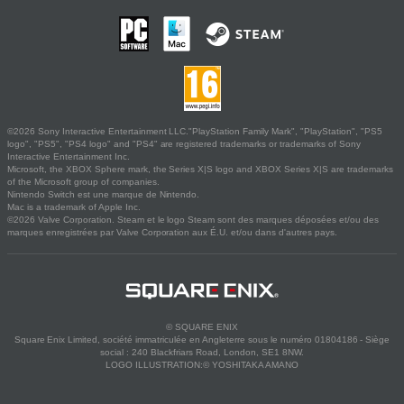
©2026 Sony Interactive Entertainment LLC."PlayStation Family Mark", "PlayStation", "PS5
logo", "PS5", "PS4 logo" and "PS4" are registered trademarks or trademarks of Sony
Interactive Entertainment Inc.
Microsoft, the XBOX Sphere mark, the Series X|S logo and XBOX Series X|S are trademarks
of the Microsoft group of companies.
Nintendo Switch est une marque de Nintendo.
Mac is a trademark of Apple Inc.
©2026 Valve Corporation. Steam et le logo Steam sont des marques déposées et/ou des
marques enregistrées par Valve Corporation aux É.U. et/ou dans d'autres pays.
© SQUARE ENIX
Square Enix Limited, société immatriculée en Angleterre sous le numéro 01804186 - Siège
social : 240 Blackfriars Road, London, SE1 8NW.
LOGO ILLUSTRATION:© YOSHITAKA AMANO