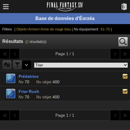
Base de données d'Éorzéa
Filtres : |
Objets>Armes>Arme de mage bleu
| Nv équipement :
61-70
|
Résultats
(
2
résultat(s))
Page 1 / 1
Prédatrice
Nv
70
Nv objet
400
Friar Rush
Nv
70
Nv objet
400
Page 1 / 1