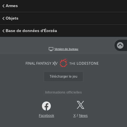
Armes
Objets
Base de données d'Éorzéa
Version de bureau
Télécharger le jeu
Informations officielles
/
Facebook
X
News