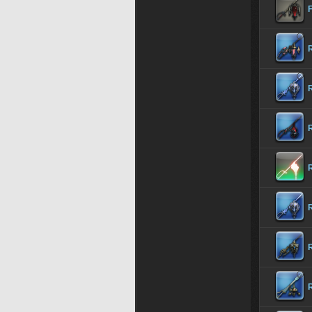
F
R
R
R
R
R