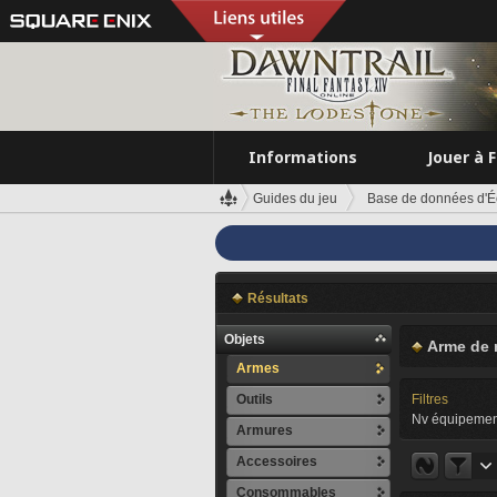
Informations
Jouer à 
Guides du jeu
Base de données d'É
Résultats
Objets
Arme de 
Armes
Outils
Filtres
Nv équipemen
Armures
Accessoires
Consommables