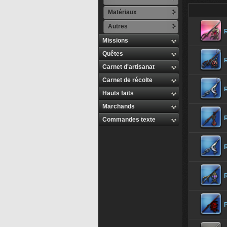
Matériaux
Autres
Missions
Quêtes
R
Carnet d'artisanat
Carnet de récolte
R
Hauts faits
Marchands
Commandes texte
R
P