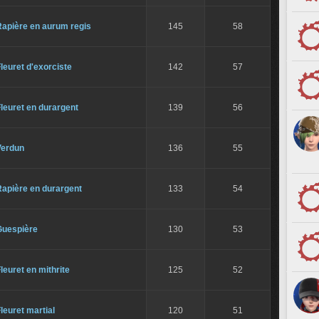
Rapière en aurum regis
145
58
leuret d'exorciste
142
57
leuret en durargent
139
56
Verdun
136
55
Rapière en durargent
133
54
Guespière
130
53
leuret en mithrite
125
52
leuret martial
120
51