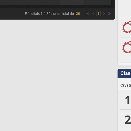
Résultats
1
à
39
sur un total de
39
1
Clas
Crysta
1
2