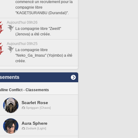
commencé un recrutement pour la
compagnie libre
"KAGETSURANBU (Durandal)".
Aujourd'hui 09h26
La compagnie libre "Zweilt"
(Jenova) a été créée.
Aujourd'hui 09h25
La compagnie libre
"Neko_Ga_Imasu" (Yojimbo) a été
créée.
sements
lline Conflict - Classements
Scarlet Rose
Spriggan [Chaos]
Aura Sphere
Zodiark [Light]