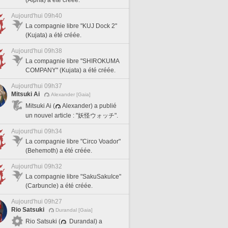
(Alpha) a été créée.
Aujourd'hui 09h40
La compagnie libre "KUJ Dock 2"
(Kujata) a été créée.
Aujourd'hui 09h38
La compagnie libre "SHIROKUMA
COMPANY" (Kujata) a été créée.
Aujourd'hui 09h37
Mitsuki Ai
Alexander [Gaia]
Mitsuki Ai (
Alexander) a publié
un nouvel article : "妖怪ウォッチ".
Aujourd'hui 09h34
La compagnie libre "Circo Voador"
(Behemoth) a été créée.
Aujourd'hui 09h32
La compagnie libre "SakuSakuIce"
(Carbuncle) a été créée.
Aujourd'hui 09h27
Rio Satsuki
Durandal [Gaia]
Rio Satsuki (
Durandal) a