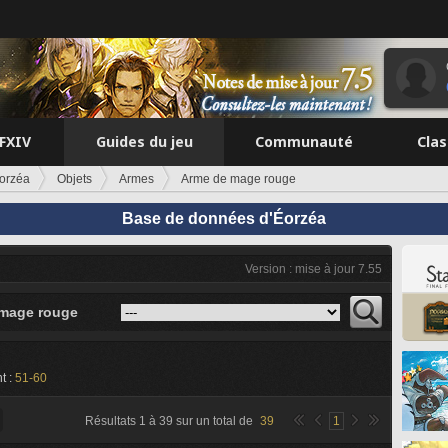
FFXIV
Guides du jeu
Communauté
Cla
orzéa
Objets
Armes
Arme de mage rouge
Base de données d'Éorzéa
Version : mise à jour 7.55
mage rouge
t :
51-60
Résultats
1
à
39
sur un total de
39
1