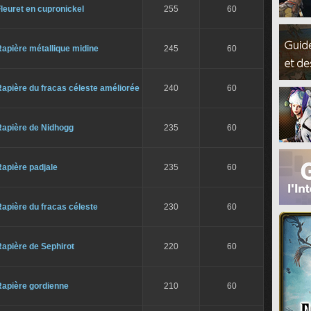
leuret en cupronickel
255
60
apière métallique midine
245
60
apière du fracas céleste améliorée
240
60
Rapière de Nidhogg
235
60
apière padjale
235
60
apière du fracas céleste
230
60
apière de Sephirot
220
60
Rapière gordienne
210
60