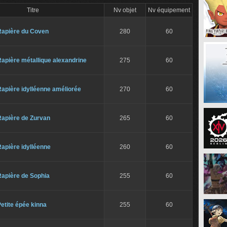
Titre
Nv objet
Nv équipement
Rapière du Coven
280
60
apière métallique alexandrine
275
60
apière idylléenne améliorée
270
60
Rapière de Zurvan
265
60
apière idylléenne
260
60
Rapière de Sophia
255
60
etite épée kinna
255
60