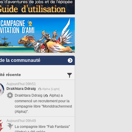
de la communauté
ité récente
Aujourd'hui 09h51
Drakhtara Ddraig
Alpha [Light]
Drakhtara Ddraig (
Alpha) a
commencé un recrutement pour la
compagnie libre "Monddrachennest
(Alpha)".
Aujourd'hui 09h49
La compagnie libre "Fab Fantasia"