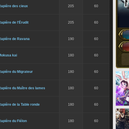
Rapière des cieux
205
60
apière de l'Érudit
205
60
Rapière de Ravana
190
60
Mokusa kai
180
60
apière du Migrateur
180
60
Rapière du Maître des lames
180
60
apière de la Table ronde
180
60
apière du Fiélon
180
60