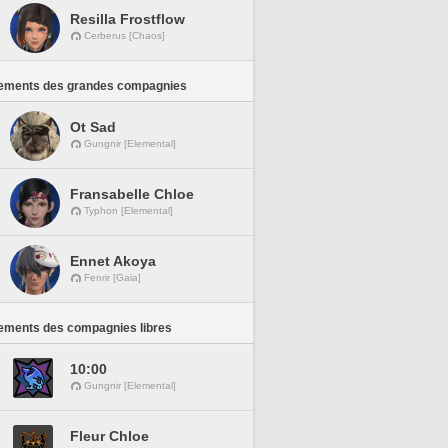
Resilla Frostflow
Cerberus [Chaos]
ements des grandes compagnies
Ot Sad
Gungnir [Elemental]
Fransabelle Chloe
Typhon [Elemental]
Ennet Akoya
Fenrir [Gaia]
ements des compagnies libres
10:00
Gungnir [Elemental]
Fleur Chloe