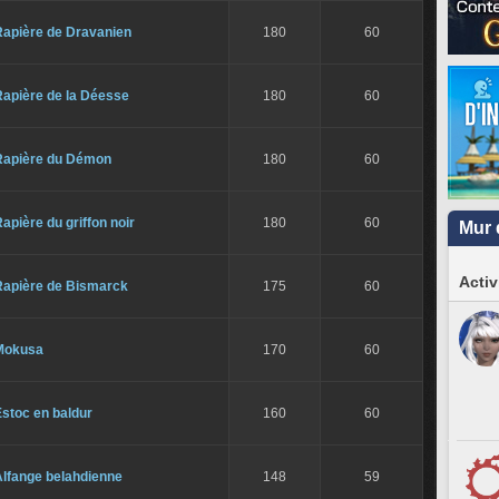
Rapière de Dravanien
180
60
Rapière de la Déesse
180
60
Rapière du Démon
180
60
apière du griffon noir
180
60
Mur 
Activ
Rapière de Bismarck
175
60
Mokusa
170
60
stoc en baldur
160
60
Alfange belahdienne
148
59