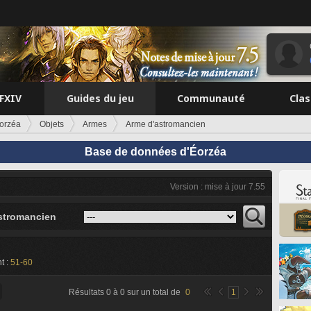
FFXIV
Guides du jeu
Communauté
Cla
orzéa
Objets
Armes
Arme d'astromancien
Base de données d'Éorzéa
Version : mise à jour 7.55
stromancien
t :
51-60
Résultats
0
à
0
sur un total de
0
1