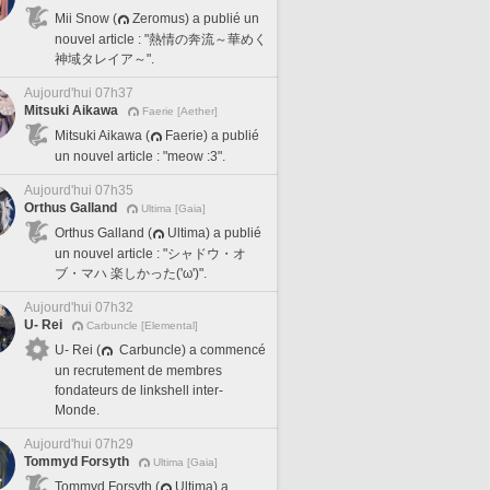
Mii Snow (
Zeromus) a publié un
nouvel article : "熱情の奔流～華めく
神域タレイア～".
Aujourd'hui 07h37
Mitsuki Aikawa
Faerie [Aether]
Mitsuki Aikawa (
Faerie) a publié
un nouvel article : "meow :3".
Aujourd'hui 07h35
Orthus Galland
Ultima [Gaia]
Orthus Galland (
Ultima) a publié
un nouvel article : "シャドウ・オ
ブ・マハ 楽しかった('ω')".
Aujourd'hui 07h32
U- Rei
Carbuncle [Elemental]
U- Rei (
Carbuncle) a commencé
un recrutement de membres
fondateurs de linkshell inter-
Monde.
Aujourd'hui 07h29
Tommyd Forsyth
Ultima [Gaia]
Tommyd Forsyth (
Ultima) a