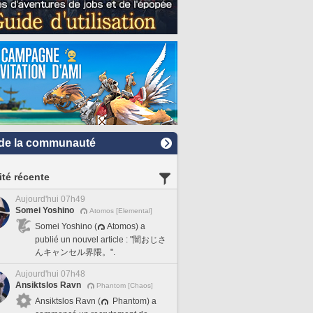
de la communauté
ité récente
Aujourd'hui 07h49
Somei Yoshino
Atomos [Elemental]
Somei Yoshino (
Atomos) a
publié un nouvel article : "闇おじさ
んキャンセル界隈。".
Aujourd'hui 07h48
Ansiktslos Ravn
Phantom [Chaos]
Ansiktslos Ravn (
Phantom) a