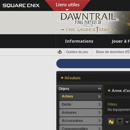
Informations
Jouer à 
Guides du jeu
Base de données d'É
Résultats
Objets
Arme d'a
Armes
Outils
Filtres
Nv équipemen
Armures
Accessoires
Consommables