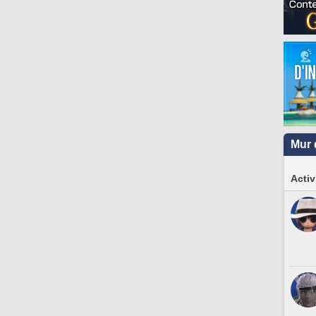
Mur 
Activ