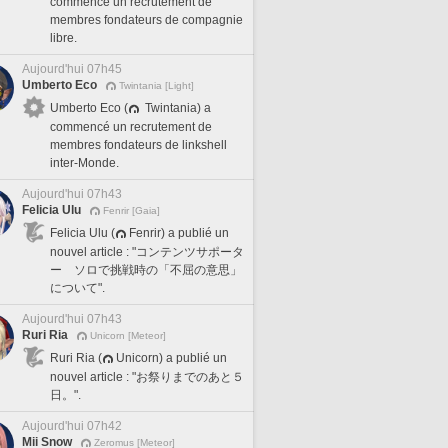
commencé un recrutement de
membres fondateurs de compagnie
libre.
Aujourd'hui 07h45
Umberto Eco
Twintania [Light]
Umberto Eco (
Twintania) a
commencé un recrutement de
membres fondateurs de linkshell
inter-Monde.
Aujourd'hui 07h43
Felicia Ulu
Fenrir [Gaia]
Felicia Ulu (
Fenrir) a publié un
nouvel article : "コンテンツサポータ
ー ソロで挑戦時の「不屈の意思」
について".
Aujourd'hui 07h43
Ruri Ria
Unicorn [Meteor]
Ruri Ria (
Unicorn) a publié un
nouvel article : "お祭りまでのあと５
日。".
Aujourd'hui 07h42
Mii Snow
Zeromus [Meteor]