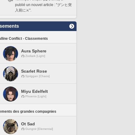
publié un nouvel article : "グンヒ突
入前に⚔️".
sements
lline Conflict - Classements
Aura Sphere
Zodiark [Light]
Scarlet Rose
Spriggan [Chaos]
Miyu Edelfelt
Phoenix [Light]
ements des grandes compagnies
Ot Sad
Gungnir [Elemental]