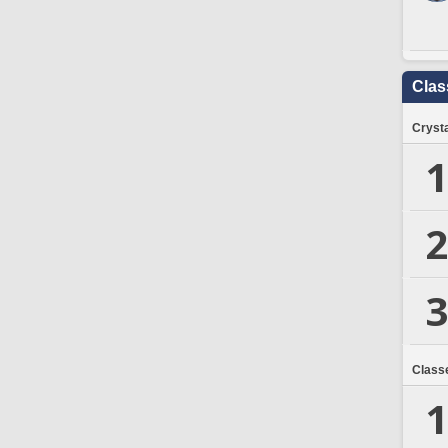
Clas
Crysta
1
2
3
Class
1