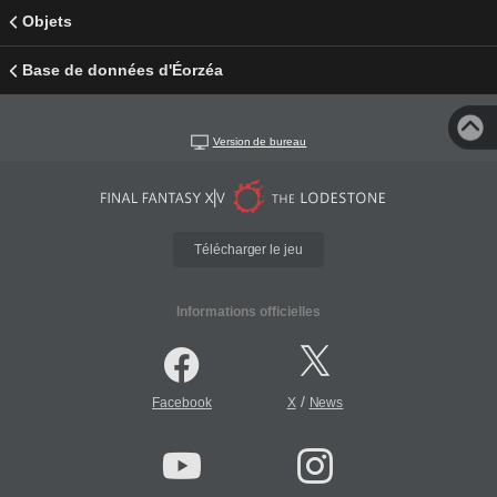
Objets
Base de données d'Éorzéa
Version de bureau
Télécharger le jeu
Informations officielles
/
Facebook
X
News