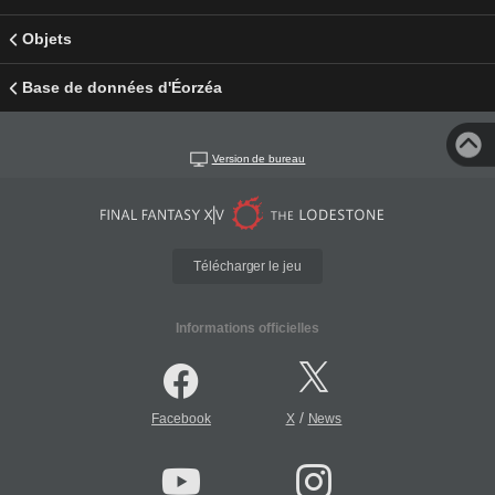
Objets
Base de données d'Éorzéa
Version de bureau
Télécharger le jeu
Informations officielles
/
Facebook
X
News