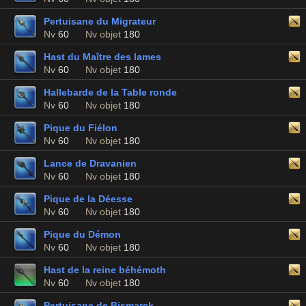
Pertuisane du Migrateur
Nv
60
Nv objet
180
Hast du Maître des lames
Nv
60
Nv objet
180
Hallebarde de la Table ronde
Nv
60
Nv objet
180
Pique du Fiélon
Nv
60
Nv objet
180
Lance de Dravanien
Nv
60
Nv objet
180
Pique de la Déesse
Nv
60
Nv objet
180
Pique du Démon
Nv
60
Nv objet
180
Hast de la reine béhémoth
Nv
60
Nv objet
180
Pertuisane de Bismarck