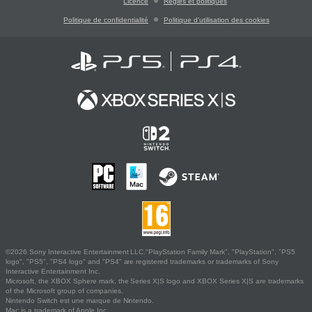
Licence
Règles et politiques
Politique de confidentialité
Politique d'utilisation des cookies
©2026 Sony Interactive Entertainment LLC."PlayStation Family Mark", "PlayStation", "PS5
logo", "PS5", "PS4 logo" and "PS4" are registered trademarks or trademarks of Sony
Interactive Entertainment Inc.
Microsoft, the XBOX Sphere mark, the Series X|S logo and XBOX Series X|S are trademarks
of the Microsoft group of companies.
Nintendo Switch est une marque de Nintendo.
Mac is a trademark of Apple Inc.