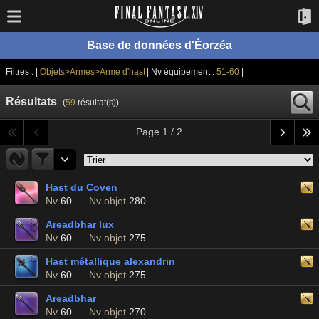
Base de données d'Éorzéa
Filtres : |
Objets>Armes>Arme d'hast
| Nv équipement :
51-60
|
Résultats
(
59
résultat(s))
Page 1 / 2
Hast du Coven
Nv
60
Nv objet
280
Areadbhar lux
Nv
60
Nv objet
275
Hast métallique alexandrin
Nv
60
Nv objet
275
Areadbhar
Nv
60
Nv objet
270