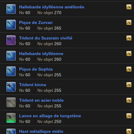
Hallebarde idylléenne améliorée
Nv
60
Nv objet
270
Pique de Zurvan
Nv
60
Nv objet
265
Trident du Suzerain vivifié
Nv
60
Nv objet
260
Hallebarde idylléenne
Nv
60
Nv objet
260
Pique de Sophia
Nv
60
Nv objet
255
Trident kinna
Nv
60
Nv objet
255
Trident en acier noble
Nv
60
Nv objet
255
Lance en alliage de tungstène
Nv
60
Nv objet
250
Hast métallique midin