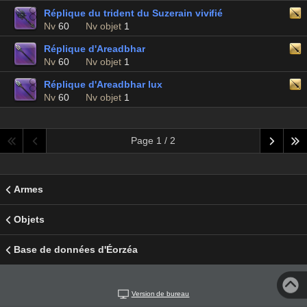
Réplique du trident du Suzerain vivifié
Nv
60
Nv objet
1
Réplique d'Areadbhar
Nv
60
Nv objet
1
Réplique d'Areadbhar lux
Nv
60
Nv objet
1
Page 1 / 2
Armes
Objets
Base de données d'Éorzéa
Version de bureau