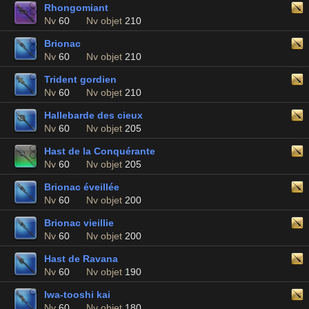
Rhongomiant
Nv
60
Nv objet
210
Brionac
Nv
60
Nv objet
210
Trident gordien
Nv
60
Nv objet
210
Hallebarde des cieux
Nv
60
Nv objet
205
Hast de la Conquérante
Nv
60
Nv objet
205
Brionac éveillée
Nv
60
Nv objet
200
Brionac vieillie
Nv
60
Nv objet
200
Hast de Ravana
Nv
60
Nv objet
190
Iwa-tooshi kai
Nv
60
Nv objet
180