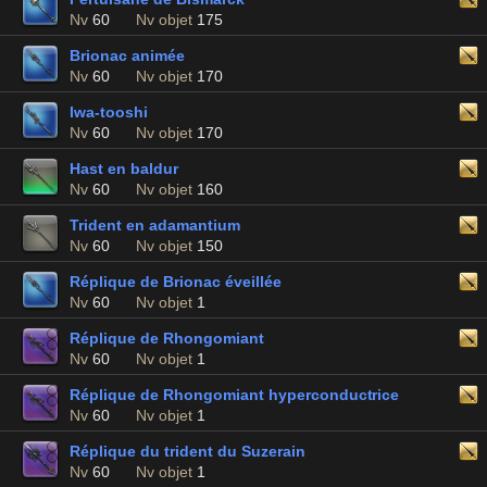
Nv
60
Nv objet
175
Brionac animée
Nv
60
Nv objet
170
Iwa-tooshi
Nv
60
Nv objet
170
Hast en baldur
Nv
60
Nv objet
160
Trident en adamantium
Nv
60
Nv objet
150
Réplique de Brionac éveillée
Nv
60
Nv objet
1
Réplique de Rhongomiant
Nv
60
Nv objet
1
Réplique de Rhongomiant hyperconductrice
Nv
60
Nv objet
1
Réplique du trident du Suzerain
Nv
60
Nv objet
1