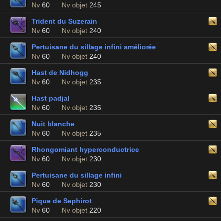
Nv
60
Nv objet
245
Trident du Suzerain
Nv
60
Nv objet
240
Pertuisane du sillage infini améliorée
Nv
60
Nv objet
240
Hast de Nidhogg
Nv
60
Nv objet
235
Hast padjal
Nv
60
Nv objet
235
Nuit blanche
Nv
60
Nv objet
235
Rhongomiant hyperconductrice
Nv
60
Nv objet
230
Pertuisane du sillage infini
Nv
60
Nv objet
230
Pique de Sephirot
Nv
60
Nv objet
220