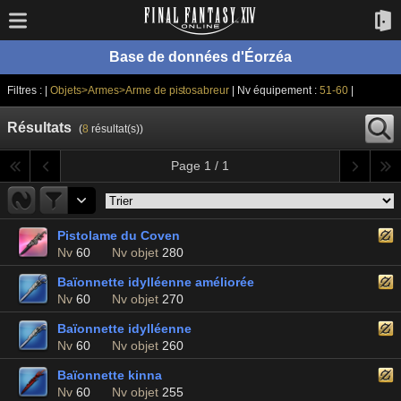
Base de données d'Éorzéa
Filtres : |
Objets>Armes>Arme de pistosabreur
| Nv équipement :
51-60
|
Résultats
(
8
résultat(s))
Page 1 / 1
Pistolame du Coven
Nv
60
Nv objet
280
Baïonnette idylléenne améliorée
Nv
60
Nv objet
270
Baïonnette idylléenne
Nv
60
Nv objet
260
Baïonnette kinna
Nv
60
Nv objet
255