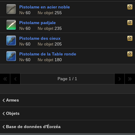
Pistolame en acier noble
Nv
60
Nv objet
255
Pistolame padjale
Nv
60
Nv objet
235
Pistolame des cieux
Nv
60
Nv objet
205
Pistolame de la Table ronde
Nv
60
Nv objet
180
Page 1 / 1
Armes
Objets
Base de données d'Éorzéa