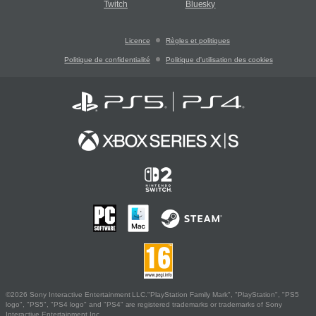
Twitch
Bluesky
Licence
Règles et politiques
Politique de confidentialité
Politique d'utilisation des cookies
©2026 Sony Interactive Entertainment LLC."PlayStation Family Mark", "PlayStation", "PS5
logo", "PS5", "PS4 logo" and "PS4" are registered trademarks or trademarks of Sony
Interactive Entertainment Inc.