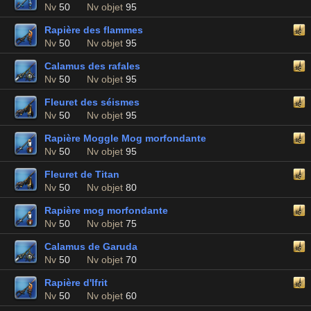
Nv
50
Nv objet
95
Rapière des flammes
Nv
50
Nv objet
95
Calamus des rafales
Nv
50
Nv objet
95
Fleuret des séismes
Nv
50
Nv objet
95
Rapière Moggle Mog morfondante
Nv
50
Nv objet
95
Fleuret de Titan
Nv
50
Nv objet
80
Rapière mog morfondante
Nv
50
Nv objet
75
Calamus de Garuda
Nv
50
Nv objet
70
Rapière d'Ifrit
Nv
50
Nv objet
60