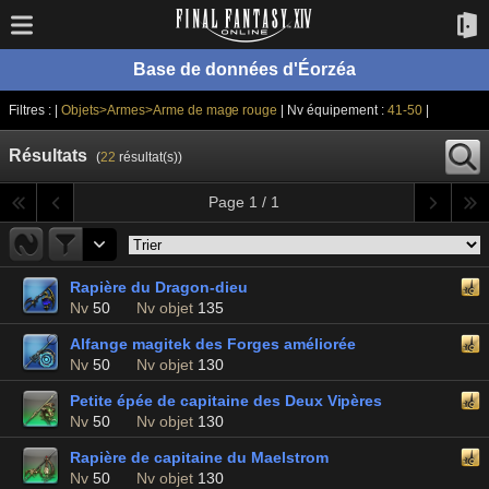
Base de données d'Éorzéa
Filtres : |
Objets>Armes>Arme de mage rouge
| Nv équipement :
41-50
|
Résultats
(
22
résultat(s))
Page 1 / 1
Rapière du Dragon-dieu
Nv
50
Nv objet
135
Alfange magitek des Forges améliorée
Nv
50
Nv objet
130
Petite épée de capitaine des Deux Vipères
Nv
50
Nv objet
130
Rapière de capitaine du Maelstrom
Nv
50
Nv objet
130