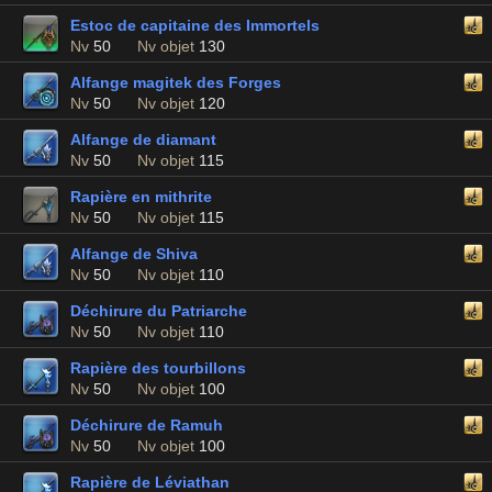
Estoc de capitaine des Immortels
Nv
50
Nv objet
130
Alfange magitek des Forges
Nv
50
Nv objet
120
Alfange de diamant
Nv
50
Nv objet
115
Rapière en mithrite
Nv
50
Nv objet
115
Alfange de Shiva
Nv
50
Nv objet
110
Déchirure du Patriarche
Nv
50
Nv objet
110
Rapière des tourbillons
Nv
50
Nv objet
100
Déchirure de Ramuh
Nv
50
Nv objet
100
Rapière de Léviathan