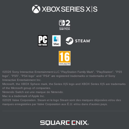
©2026 Sony Interactive Entertainment LLC."PlayStation Family Mark", "PlayStation", "PS5
logo", "PS5", "PS4 logo" and "PS4" are registered trademarks or trademarks of Sony
Interactive Entertainment Inc.
Microsoft, the XBOX Sphere mark, the Series X|S logo and XBOX Series X|S are trademarks
of the Microsoft group of companies.
Nintendo Switch est une marque de Nintendo.
Mac is a trademark of Apple Inc.
©2026 Valve Corporation. Steam et le logo Steam sont des marques déposées et/ou des
marques enregistrées par Valve Corporation aux É.U. et/ou dans d'autres pays.