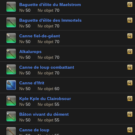
Baguette d'élite du Maelstrom
Nv
50
Nv objet
70
Baguette d'élite des Immortels
Nv
50
Nv objet
70
Canne fiel-de-géant
Nv
50
Nv objet
70
Alkalurops
Nv
50
Nv objet
70
Canne de loup combattant
Nv
50
Nv objet
70
Canne d'Ifrit
Nv
50
Nv objet
60
Kple Kple du Clairobscur
Nv
50
Nv objet
55
Bâton vivant du dément
Nv
50
Nv objet
55
Canne de loup