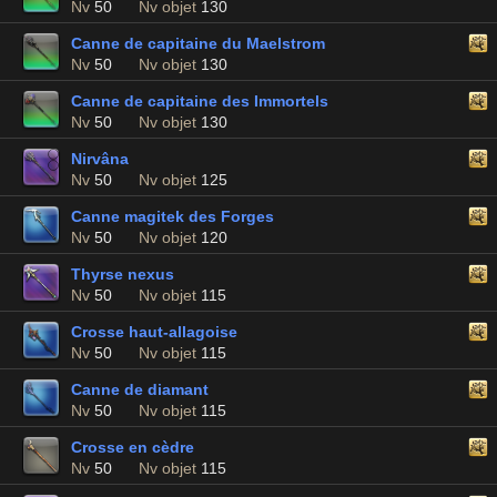
Nv
50
Nv objet
130
Canne de capitaine du Maelstrom
Nv
50
Nv objet
130
Canne de capitaine des Immortels
Nv
50
Nv objet
130
Nirvâna
Nv
50
Nv objet
125
Canne magitek des Forges
Nv
50
Nv objet
120
Thyrse nexus
Nv
50
Nv objet
115
Crosse haut-allagoise
Nv
50
Nv objet
115
Canne de diamant
Nv
50
Nv objet
115
Crosse en cèdre
Nv
50
Nv objet
115