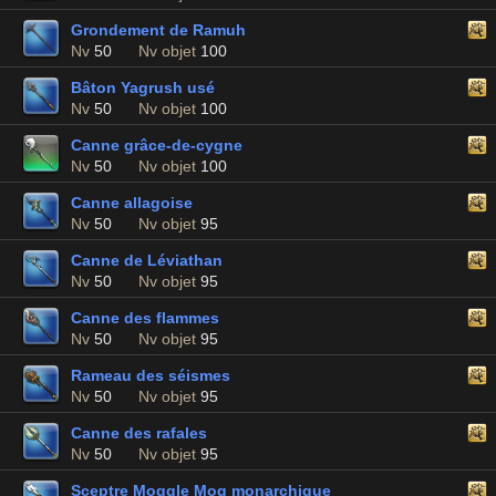
Grondement de Ramuh
Nv
50
Nv objet
100
Bâton Yagrush usé
Nv
50
Nv objet
100
Canne grâce-de-cygne
Nv
50
Nv objet
100
Canne allagoise
Nv
50
Nv objet
95
Canne de Léviathan
Nv
50
Nv objet
95
Canne des flammes
Nv
50
Nv objet
95
Rameau des séismes
Nv
50
Nv objet
95
Canne des rafales
Nv
50
Nv objet
95
Sceptre Moggle Mog monarchique