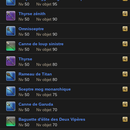
Nv
50
Nv objet
95
Thyrse zénith
Nv
50
Nv objet
90
Omnisceptre
Nv
50
Nv objet
90
Canne de loup sinistre
Nv
50
Nv objet
90
Thyrse
Nv
50
Nv objet
80
Rameau de Titan
Nv
50
Nv objet
80
Sceptre mog monarchique
Nv
50
Nv objet
75
Canne de Garuda
Nv
50
Nv objet
70
Baguette d'élite des Deux Vipères
Nv
50
Nv objet
70