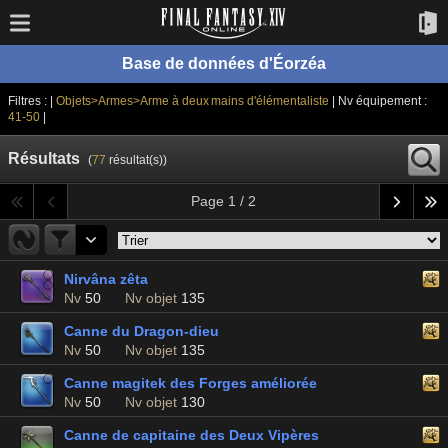
Base de données d'Éorzéa
Filtres : |
Objets>Armes>Arme à deux mains d'élémentaliste
| Nv équipement :
41-50
|
Résultats
(
77
résultat(s))
Page 1 / 2
Nirvâna zêta
Nv
50
Nv objet
135
Canne du Dragon-dieu
Nv
50
Nv objet
135
Canne magitek des Forges améliorée
Nv
50
Nv objet
130
Canne de capitaine des Deux Vipères