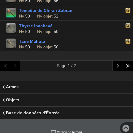
Nv
50
Nv objet
55
Tempête de Chiran Zabran
Nv
50
Nv objet
52
Thyrse inachevé
Nv
50
Nv objet
50
Tane Mahuta
Nv
50
Nv objet
50
Page 1 / 2
Armes
Objets
Base de données d'Éorzéa
Version de bureau