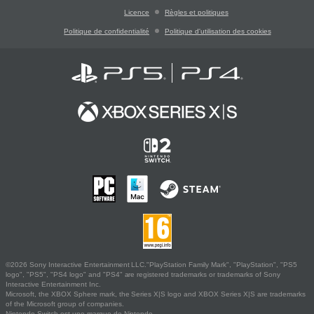
Licence
Règles et politiques
Politique de confidentialité
Politique d'utilisation des cookies
©2026 Sony Interactive Entertainment LLC."PlayStation Family Mark", "PlayStation", "PS5
logo", "PS5", "PS4 logo" and "PS4" are registered trademarks or trademarks of Sony
Interactive Entertainment Inc.
Microsoft, the XBOX Sphere mark, the Series X|S logo and XBOX Series X|S are trademarks
of the Microsoft group of companies.
Nintendo Switch est une marque de Nintendo.