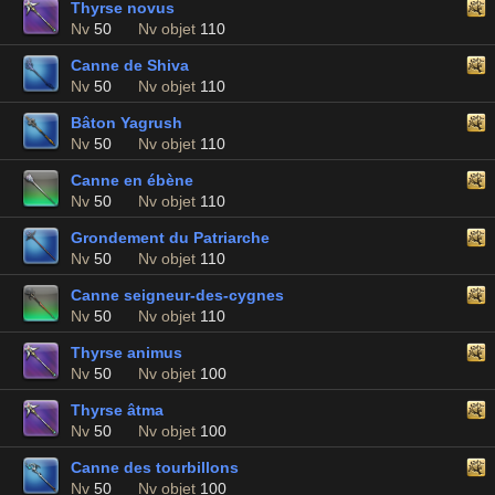
Thyrse novus
Nv
50
Nv objet
110
Canne de Shiva
Nv
50
Nv objet
110
Bâton Yagrush
Nv
50
Nv objet
110
Canne en ébène
Nv
50
Nv objet
110
Grondement du Patriarche
Nv
50
Nv objet
110
Canne seigneur-des-cygnes
Nv
50
Nv objet
110
Thyrse animus
Nv
50
Nv objet
100
Thyrse âtma
Nv
50
Nv objet
100
Canne des tourbillons
Nv
50
Nv objet
100