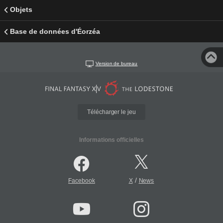
Objets
Base de données d'Éorzéa
Version de bureau
Télécharger le jeu
Informations officielles
/
Facebook
X
News