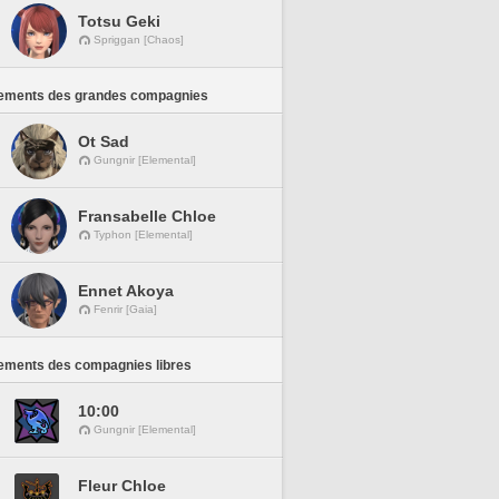
Totsu Geki
Spriggan [Chaos]
ements des grandes compagnies
Ot Sad
Gungnir [Elemental]
Fransabelle Chloe
Typhon [Elemental]
Ennet Akoya
Fenrir [Gaia]
ements des compagnies libres
10:00
Gungnir [Elemental]
Fleur Chloe