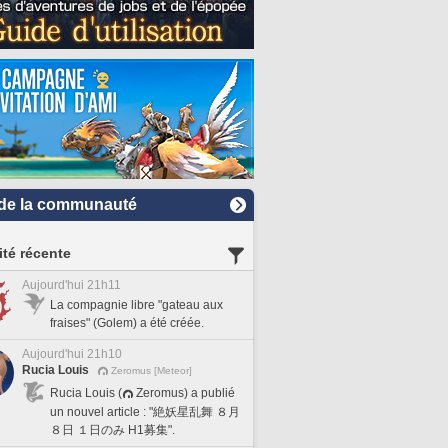
de la communauté
ité récente
Aujourd'hui 21h11
La compagnie libre "gateau aux
fraises" (Golem) a été créée.
Aujourd'hui 21h10
Rucia Louis
Zeromus [Meteor]
Rucia Louis (
Zeromus) a publié
un nouvel article : "絶妖星乱舞 ８月
８日 １日のみ H1募集".