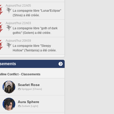
Aujourd'hui 21h05
La compagnie libre "Lunar'Eclipse"
(Shiva) a été créée.
Aujourd'hui 21h03
La compagnie libre "goth of dark
gothic" (Golem) a été créée.
Aujourd'hui 20h59
La compagnie libre "Sleepy
Hollow" (Twintania) a été créée.
sements
lline Conflict - Classements
Scarlet Rose
Spriggan [Chaos]
Aura Sphere
Zodiark [Light]