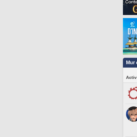
Mur 
Activ