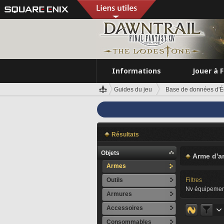
Informations
Jouer à 
Guides du jeu
Base de données d'É
Résultats
Objets
Arme d'a
Armes
Outils
Filtres
Nv équipemen
Armures
Accessoires
Consommables