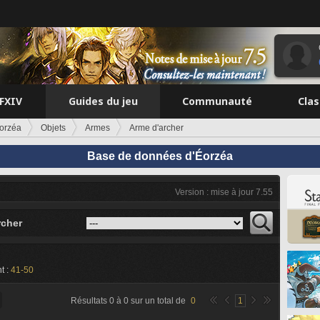
FFXIV
Guides du jeu
Communauté
Cla
orzéa
Objets
Armes
Arme d'archer
Base de données d'Éorzéa
Version : mise à jour 7.55
rcher
t :
41-50
Résultats
0
à
0
sur un total de
0
1