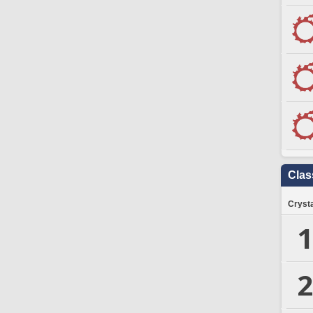
Clas
Crysta
1
2