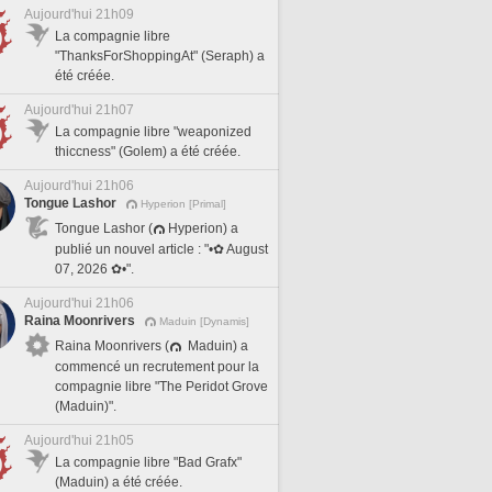
Aujourd'hui 21h09
La compagnie libre
"ThanksForShoppingAt" (Seraph) a
été créée.
Aujourd'hui 21h07
La compagnie libre "weaponized
thiccness" (Golem) a été créée.
Aujourd'hui 21h06
Tongue Lashor
Hyperion [Primal]
Tongue Lashor (
Hyperion) a
publié un nouvel article : "•✿ August
07, 2026 ✿•".
Aujourd'hui 21h06
Raina Moonrivers
Maduin [Dynamis]
Raina Moonrivers (
Maduin) a
commencé un recrutement pour la
compagnie libre "The Peridot Grove
(Maduin)".
Aujourd'hui 21h05
La compagnie libre "Bad Grafx"
(Maduin) a été créée.