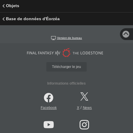
Objets
Base de données d'Éorzéa
Version de bureau
Télécharger le jeu
Informations officielles
/
Facebook
X
News