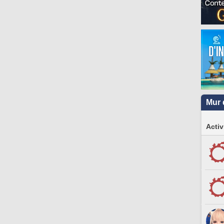
Mur 
Activ