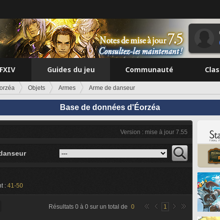
FFXIV
Guides du jeu
Communauté
Cla
orzéa
Objets
Armes
Arme de danseur
Base de données d'Éorzéa
Version : mise à jour 7.55
danseur
t :
41-50
Résultats
0
à
0
sur un total de
0
1