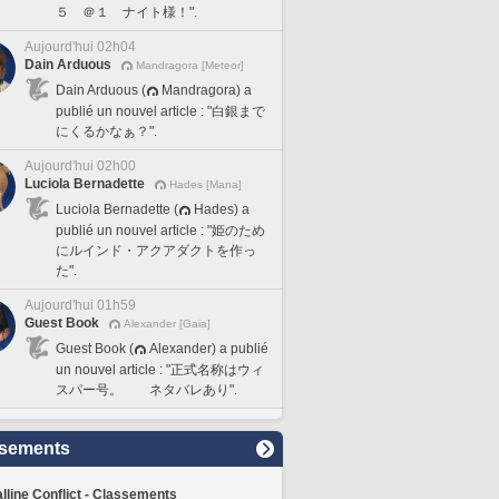
５ ＠１ ナイト様！".
Aujourd'hui 02h04
Dain Arduous
Mandragora [Meteor]
Dain Arduous (
Mandragora) a
publié un nouvel article : "白銀まで
にくるかなぁ？".
Aujourd'hui 02h00
Luciola Bernadette
Hades [Mana]
Luciola Bernadette (
Hades) a
publié un nouvel article : "姫のため
にルインド・アクアダクトを作っ
た".
Aujourd'hui 01h59
Guest Book
Alexander [Gaia]
Guest Book (
Alexander) a publié
un nouvel article : "正式名称はウィ
スパー号。 ネタバレあり".
sements
lline Conflict - Classements