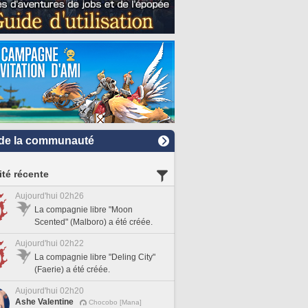
de la communauté
ité récente
Aujourd'hui 02h26
La compagnie libre "Moon
Scented" (Malboro) a été créée.
Aujourd'hui 02h22
La compagnie libre "Deling City"
(Faerie) a été créée.
Aujourd'hui 02h20
Ashe Valentine
Chocobo [Mana]