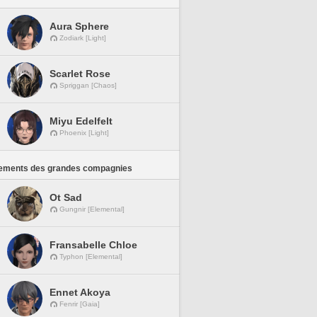
Aura Sphere
Zodiark [Light]
Scarlet Rose
Spriggan [Chaos]
Miyu Edelfelt
Phoenix [Light]
ements des grandes compagnies
Ot Sad
Gungnir [Elemental]
Fransabelle Chloe
Typhon [Elemental]
Ennet Akoya
Fenrir [Gaia]