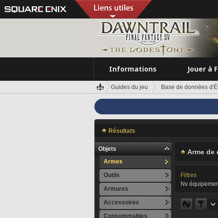
Informations
Jouer à 
Guides du jeu
Base de données d'É
Résultats
Objets
Arme de 
Armes
Outils
Filtres
Nv équipemen
Armures
Accessoires
Consommables