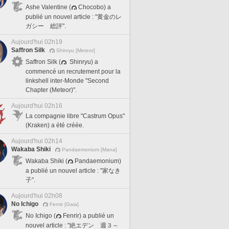
Ashe Valentine (
Chocobo) a
publié un nouvel article : "黄金のレ
ガシー 総評".
Aujourd'hui 02h19
Saffron Silk
Shinryu [Meteor]
Saffron Silk (
Shinryu) a
commencé un recrutement pour la
linkshell inter-Monde "Second
Chapter (Meteor)".
Aujourd'hui 02h16
La compagnie libre "Castrum Opus"
(Kraken) a été créée.
Aujourd'hui 02h14
Wakaba Shiki
Pandaemonium [Mana]
Wakaba Shiki (
Pandaemonium)
a publié un nouvel article : "家なき
子".
Aujourd'hui 02h08
No Ichigo
Fenrir [Gaia]
No Ichigo (
Fenrir) a publié un
nouvel article : "絶エデン 週３～