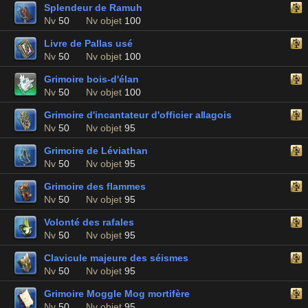
Splendeur de Ramuh
Nv
50
Nv objet
100
Livre de Pallas usé
Nv
50
Nv objet
100
Grimoire bois-d'élan
Nv
50
Nv objet
100
Grimoire d'incantateur d'officier allagois
Nv
50
Nv objet
95
Grimoire de Léviathan
Nv
50
Nv objet
95
Grimoire des flammes
Nv
50
Nv objet
95
Volonté des rafales
Nv
50
Nv objet
95
Clavicule majeure des séismes
Nv
50
Nv objet
95
Grimoire Moggle Mog mortifère
Nv
50
Nv objet
95