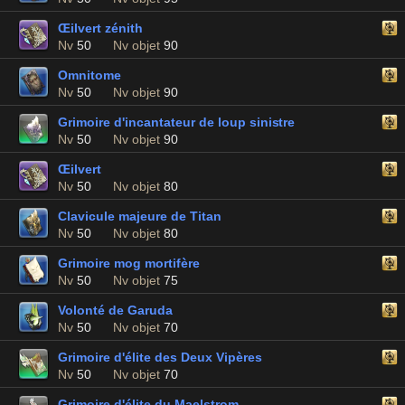
Œilvert zénith
Nv
50
Nv objet
90
Omnitome
Nv
50
Nv objet
90
Grimoire d'incantateur de loup sinistre
Nv
50
Nv objet
90
Œilvert
Nv
50
Nv objet
80
Clavicule majeure de Titan
Nv
50
Nv objet
80
Grimoire mog mortifère
Nv
50
Nv objet
75
Volonté de Garuda
Nv
50
Nv objet
70
Grimoire d'élite des Deux Vipères
Nv
50
Nv objet
70
Grimoire d'élite du Maelstrom