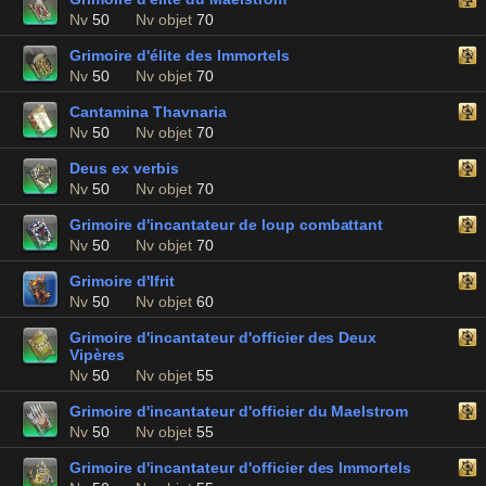
Nv
50
Nv objet
70
Grimoire d'élite des Immortels
Nv
50
Nv objet
70
Cantamina Thavnaria
Nv
50
Nv objet
70
Deus ex verbis
Nv
50
Nv objet
70
Grimoire d'incantateur de loup combattant
Nv
50
Nv objet
70
Grimoire d'Ifrit
Nv
50
Nv objet
60
Grimoire d'incantateur d'officier des Deux
Vipères
Nv
50
Nv objet
55
Grimoire d'incantateur d'officier du Maelstrom
Nv
50
Nv objet
55
Grimoire d'incantateur d'officier des Immortels