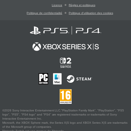
Licence
Règles et politiques
Politique de confidentialité
Politique d'utilisation des cookies
©2026 Sony Interactive Entertainment LLC."PlayStation Family Mark", "PlayStation", "PS5
logo", "PS5", "PS4 logo" and "PS4" are registered trademarks or trademarks of Sony
Interactive Entertainment Inc.
Microsoft, the XBOX Sphere mark, the Series X|S logo and XBOX Series X|S are trademarks
of the Microsoft group of companies.
Nintendo Switch est une marque de Nintendo.