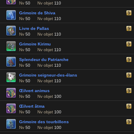
Nv
50
Nv objet
110
Grimoire de Shiva
Nv
50
Nv objet
110
Livre de Pallas
Nv
50
Nv objet
110
Grimoire Kirimu
Nv
50
Nv objet
110
Splendeur du Patriarche
Nv
50
Nv objet
110
Grimoire seigneur-des-élans
Nv
50
Nv objet
110
Œilvert animus
Nv
50
Nv objet
100
Œilvert âtma
Nv
50
Nv objet
100
Grimoire des tourbillons
Nv
50
Nv objet
100