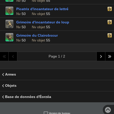
Nv
50
Nv objet
55
Picatrix d'incantateur de lettré
Nv
50
Nv objet
55
Grimoire d'incantateur de loup
Nv
50
Nv objet
55
Grimoire du Clairobscur
Nv
50
Nv objet
55
Page 1 / 2
Armes
Objets
Base de données d'Éorzéa
Version de bureau