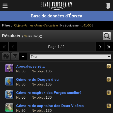
Base de données d'Éorzéa
Filtres : |
Objets>Armes>Arme d'arcaniste
| Nv équipement :
41-50
|
Résultats
(
76
résultat(s))
Page 1 / 2
Apocalypse zêta
Nv
50
Nv objet
135
Grimoire du Dragon-dieu
Nv
50
Nv objet
135
Grimoire magitek des Forges amélioré
Nv
50
Nv objet
130
Grimoire de capitaine des Deux Vipères
Nv
50
Nv objet
130