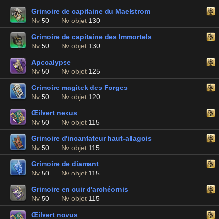
Grimoire de capitaine du Maelstrom
Nv
50
Nv objet
130
Grimoire de capitaine des Immortels
Nv
50
Nv objet
130
Apocalypse
Nv
50
Nv objet
125
Grimoire magitek des Forges
Nv
50
Nv objet
120
Œilvert nexus
Nv
50
Nv objet
115
Grimoire d'incantateur haut-allagois
Nv
50
Nv objet
115
Grimoire de diamant
Nv
50
Nv objet
115
Grimoire en cuir d'archéornis
Nv
50
Nv objet
115
Œilvert novus