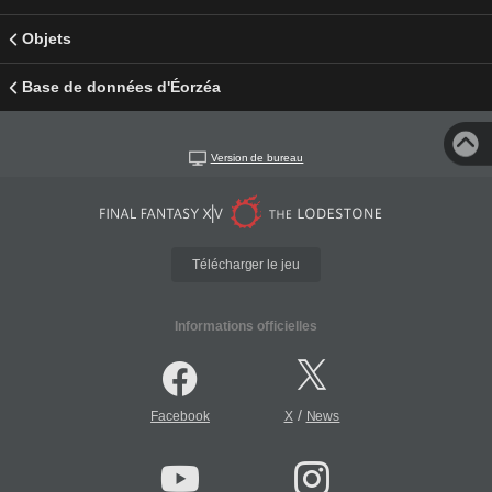
Objets
Base de données d'Éorzéa
Version de bureau
Télécharger le jeu
Informations officielles
/
Facebook
X
News