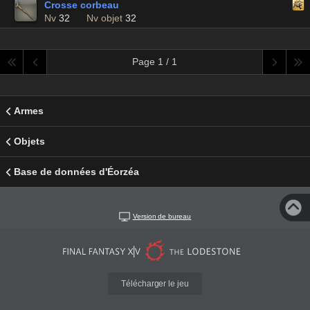
Crosse corbeau
Nv
32
Nv objet
32
Page 1 / 1
Armes
Objets
Base de données d'Éorzéa
Version de bureau
Télécharger le jeu