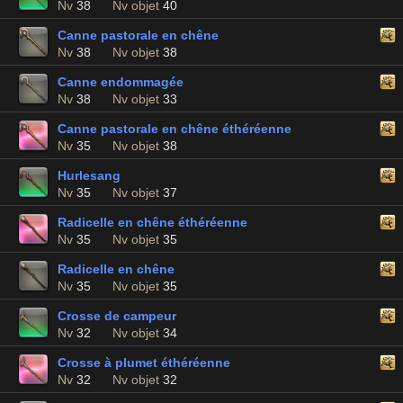
Nv
38
Nv objet
40
Canne pastorale en chêne
Nv
38
Nv objet
38
Canne endommagée
Nv
38
Nv objet
33
Canne pastorale en chêne éthéréenne
Nv
35
Nv objet
38
Hurlesang
Nv
35
Nv objet
37
Radicelle en chêne éthéréenne
Nv
35
Nv objet
35
Radicelle en chêne
Nv
35
Nv objet
35
Crosse de campeur
Nv
32
Nv objet
34
Crosse à plumet éthéréenne
Nv
32
Nv objet
32