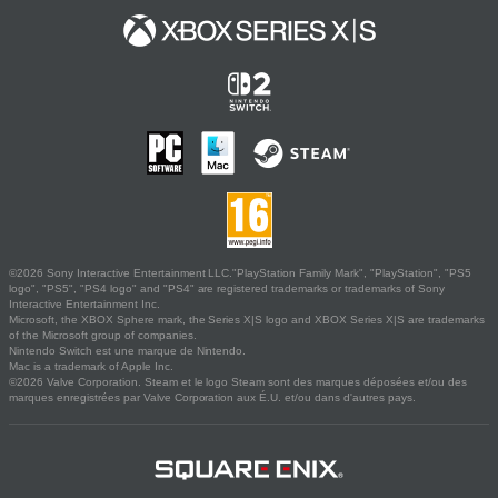
©2026 Sony Interactive Entertainment LLC."PlayStation Family Mark", "PlayStation", "PS5
logo", "PS5", "PS4 logo" and "PS4" are registered trademarks or trademarks of Sony
Interactive Entertainment Inc.
Microsoft, the XBOX Sphere mark, the Series X|S logo and XBOX Series X|S are trademarks
of the Microsoft group of companies.
Nintendo Switch est une marque de Nintendo.
Mac is a trademark of Apple Inc.
©2026 Valve Corporation. Steam et le logo Steam sont des marques déposées et/ou des
marques enregistrées par Valve Corporation aux É.U. et/ou dans d'autres pays.