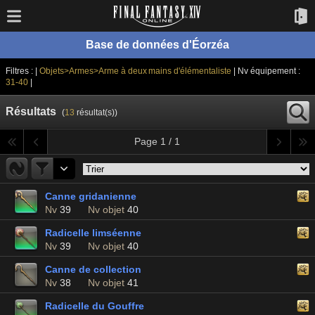
Base de données d'Éorzéa
Filtres : |
Objets>Armes>Arme à deux mains d'élémentaliste
| Nv équipement :
31-40
|
Résultats
(
13
résultat(s))
Page 1 / 1
Canne gridanienne
Nv
39
Nv objet
40
Radicelle limséenne
Nv
39
Nv objet
40
Canne de collection
Nv
38
Nv objet
41
Radicelle du Gouffre