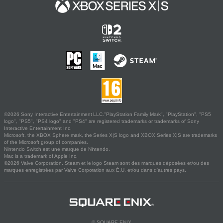
©2026 Sony Interactive Entertainment LLC."PlayStation Family Mark", "PlayStation", "PS5
logo", "PS5", "PS4 logo" and "PS4" are registered trademarks or trademarks of Sony
Interactive Entertainment Inc.
Microsoft, the XBOX Sphere mark, the Series X|S logo and XBOX Series X|S are trademarks
of the Microsoft group of companies.
Nintendo Switch est une marque de Nintendo.
Mac is a trademark of Apple Inc.
©2026 Valve Corporation. Steam et le logo Steam sont des marques déposées et/ou des
marques enregistrées par Valve Corporation aux É.U. et/ou dans d'autres pays.
© SQUARE ENIX