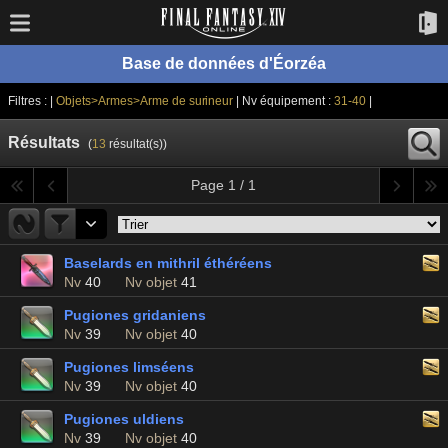
Base de données d'Éorzéa
Filtres : |
Objets>Armes>Arme de surineur
| Nv équipement :
31-40
|
Résultats
(
13
résultat(s))
Page 1 / 1
Baselards en mithril éthéréens
Nv
40
Nv objet
41
Pugiones gridaniens
Nv
39
Nv objet
40
Pugiones limséens
Nv
39
Nv objet
40
Pugiones uldiens
Nv
39
Nv objet
40