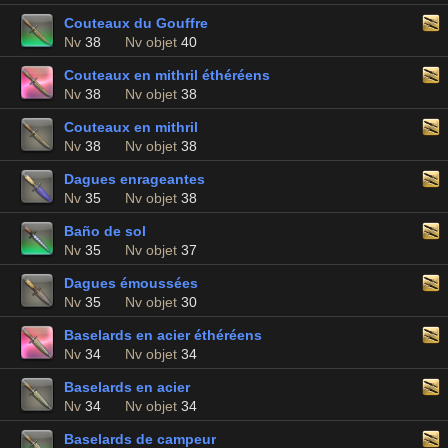
Couteaux du Gouffre
Nv
38
Nv objet
40
Couteaux en mithril éthéréens
Nv
38
Nv objet
38
Couteaux en mithril
Nv
38
Nv objet
38
Dagues enrageantes
Nv
35
Nv objet
38
Baño de sol
Nv
35
Nv objet
37
Dagues émoussées
Nv
35
Nv objet
30
Baselards en acier éthéréens
Nv
34
Nv objet
34
Baselards en acier
Nv
34
Nv objet
34
Baselards de campeur