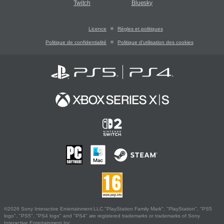
Twitch
Bluesky
Licence
Règles et politiques
Politique de confidentialité
Politique d'utilisation des cookies
©2026 Sony Interactive Entertainment LLC."PlayStation Family Mark", "PlayStation", "PS5
logo", "PS5", "PS4 logo" and "PS4" are registered trademarks or trademarks of Sony
Interactive Entertainment Inc.