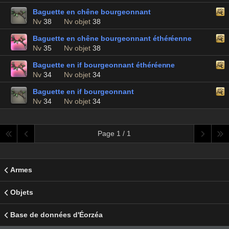
Baguette en chêne bourgeonnant
Nv
38
Nv objet
38
Baguette en chêne bourgeonnant éthéréenne
Nv
35
Nv objet
38
Baguette en if bourgeonnant éthéréenne
Nv
34
Nv objet
34
Baguette en if bourgeonnant
Nv
34
Nv objet
34
Page 1 / 1
Armes
Objets
Base de données d'Éorzéa