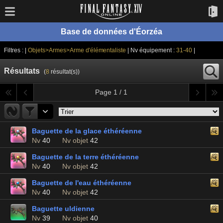
Base de données d'Éorzéa
Filtres : |
Objets>Armes>Arme d'élémentaliste
| Nv équipement :
31-40
|
Résultats
(
8
résultat(s))
Page 1 / 1
Baguette de la glace éthéréenne
Nv
40
Nv objet
42
Baguette de la terre éthéréenne
Nv
40
Nv objet
42
Baguette de l'eau éthéréenne
Nv
40
Nv objet
42
Baguette uldienne
Nv
39
Nv objet
40