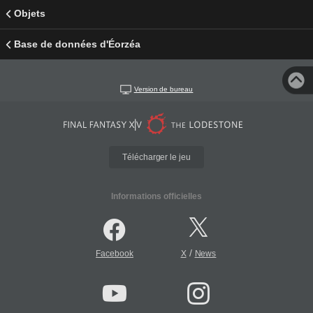
Objets
Base de données d'Éorzéa
Version de bureau
Télécharger le jeu
Informations officielles
/
Facebook
X
News