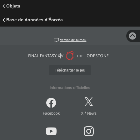
Objets
Base de données d'Éorzéa
Version de bureau
Télécharger le jeu
Informations officielles
/
Facebook
X
News