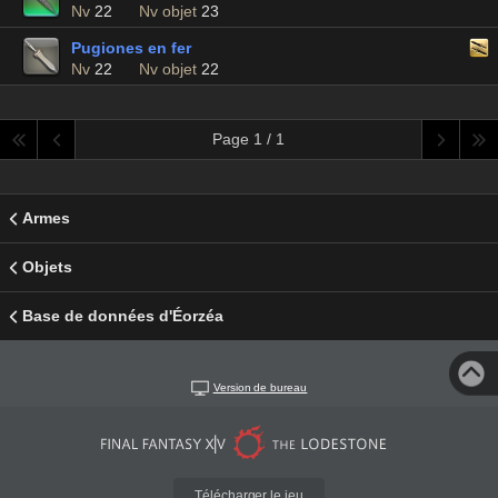
Nv
22
Nv objet
23
Pugiones en fer
Nv
22
Nv objet
22
Page 1 / 1
Armes
Objets
Base de données d'Éorzéa
Version de bureau
Télécharger le jeu