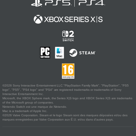
©2026 Sony Interactive Entertainment LLC."PlayStation Family Mark", "PlayStation", "PS5
logo", "PS5", "PS4 logo" and "PS4" are registered trademarks or trademarks of Sony
Interactive Entertainment Inc.
Microsoft, the XBOX Sphere mark, the Series X|S logo and XBOX Series X|S are trademarks
of the Microsoft group of companies.
Nintendo Switch est une marque de Nintendo.
Mac is a trademark of Apple Inc.
©2026 Valve Corporation. Steam et le logo Steam sont des marques déposées et/ou des
marques enregistrées par Valve Corporation aux É.U. et/ou dans d'autres pays.