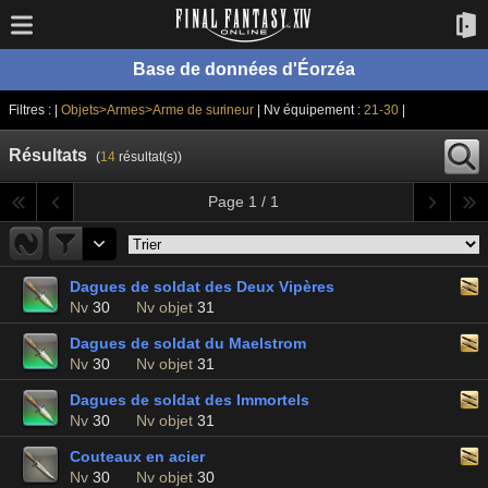
Base de données d'Éorzéa
Filtres : |
Objets>Armes>Arme de surineur
| Nv équipement :
21-30
|
Résultats
(
14
résultat(s))
Page 1 / 1
Dagues de soldat des Deux Vipères
Nv
30
Nv objet
31
Dagues de soldat du Maelstrom
Nv
30
Nv objet
31
Dagues de soldat des Immortels
Nv
30
Nv objet
31
Couteaux en acier
Nv
30
Nv objet
30