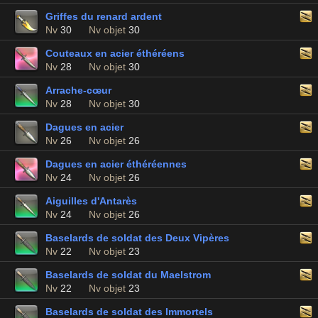
Griffes du renard ardent
Nv
30
Nv objet
30
Couteaux en acier éthéréens
Nv
28
Nv objet
30
Arrache-cœur
Nv
28
Nv objet
30
Dagues en acier
Nv
26
Nv objet
26
Dagues en acier éthéréennes
Nv
24
Nv objet
26
Aiguilles d'Antarès
Nv
24
Nv objet
26
Baselards de soldat des Deux Vipères
Nv
22
Nv objet
23
Baselards de soldat du Maelstrom
Nv
22
Nv objet
23
Baselards de soldat des Immortels