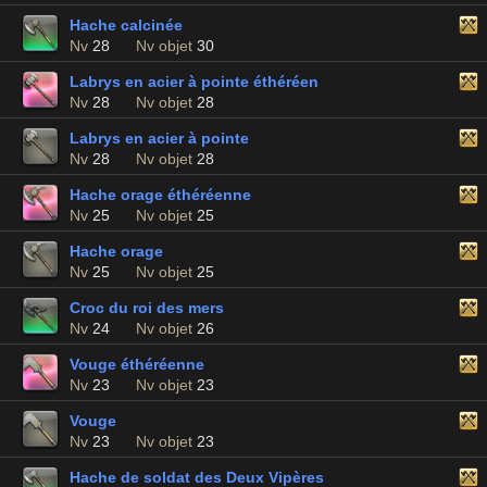
Hache calcinée
Nv
28
Nv objet
30
Labrys en acier à pointe éthéréen
Nv
28
Nv objet
28
Labrys en acier à pointe
Nv
28
Nv objet
28
Hache orage éthéréenne
Nv
25
Nv objet
25
Hache orage
Nv
25
Nv objet
25
Croc du roi des mers
Nv
24
Nv objet
26
Vouge éthéréenne
Nv
23
Nv objet
23
Vouge
Nv
23
Nv objet
23
Hache de soldat des Deux Vipères