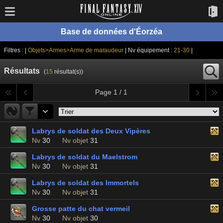
Base de données d'Éorzéa
Filtres : |
Objets>Armes>Arme de maraudeur
| Nv équipement :
21-30
|
Résultats
(
15
résultat(s))
Page 1 / 1
Labrys de soldat des Deux Vipères
Nv
30
Nv objet
31
Labrys de soldat du Maelstrom
Nv
30
Nv objet
31
Labrys de soldat des Immortels
Nv
30
Nv objet
31
Grosse patte du chat vermeil
Nv
30
Nv objet
30