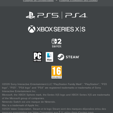
Politique de confidentialité
Politique d'utilisation des cookies
©2026 Sony Interactive Entertainment LLC."PlayStation Family Mark", "PlayStation", "PS5
logo", "PS5", "PS4 logo" and "PS4" are registered trademarks or trademarks of Sony
Interactive Entertainment Inc.
Microsoft, the XBOX Sphere mark, the Series X|S logo and XBOX Series X|S are trademarks
of the Microsoft group of companies.
Nintendo Switch est une marque de Nintendo.
Mac is a trademark of Apple Inc.
©2026 Valve Corporation. Steam et le logo Steam sont des marques déposées et/ou des
marques enregistrées par Valve Corporation aux É.U. et/ou dans d'autres pays.