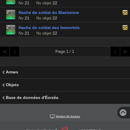
Nv
21
Nv objet
22
Hache de soldat du Maelstrom
Nv
21
Nv objet
22
Hache de soldat des Immortels
Nv
21
Nv objet
22
Page 1 / 1
Armes
Objets
Base de données d'Éorzéa
Version de bureau