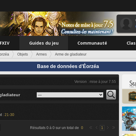
FFXIV
Guides du jeu
Communauté
Cla
orzéa
Objets
Armes
Arme de gladiateur
Base de données d'Éorzéa
Version : mise à jour 7.55
gladiateur
t :
21-30
Résultats
0
à
0
sur un total de
0
1