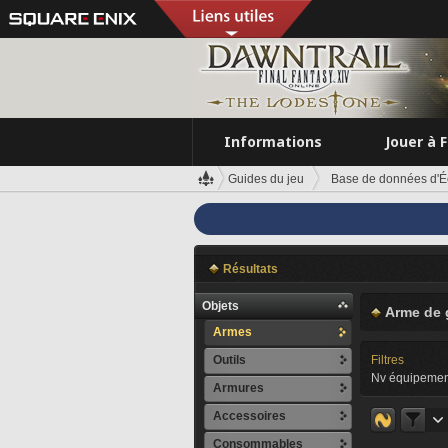
Informations
Jouer à 
Guides du jeu
Base de données d'É
Résultats
Objets
Arme de 
Armes
Outils
Filtres
Nv équipemen
Armures
Accessoires
Consommables