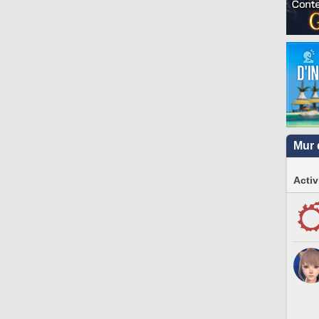
Mur 
Activ