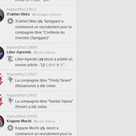
Aujourd'hui 13h11
X'ukhet Okko
Spriggan [Chaos]
X'ukhet Okko (
Spriggan) a
commencé un recrutement pour la
compagnie libre "Confrerie du
chocobo (Spriggan)".
Aujourd'hui 13h09
Liber Agrestis
Ixion [Mana]
Liber Agrestis (
Ixion) a publié un
nouvel article : "ぼくのりそう".
Aujourd'hui 13h07
La compagnie libre "Trinity Seven"
(Masamune) a été créée.
Aujourd'hui 13h02
La compagnie libre "Naritai-Yatura"
(Fenrir) a été créée.
Aujourd'hui 12h59
Kogane Mochi
Ixion [Mana]
Kogane Mochi (
Ixion) a
commencé un recrutement pour la