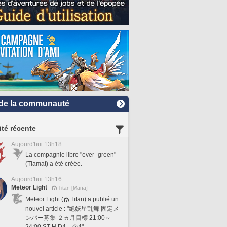
de la communauté
ité récente
Aujourd'hui 13h18
La compagnie libre "ever_green"
(Tiamat) a été créée.
Aujourd'hui 13h16
Meteor Light
Titan [Mana]
Meteor Light (
Titan) a publié un
nouvel article : "絶妖星乱舞 固定メ
ンバー募集 ２ヵ月目標 21:00～
24:00 ST H D4 ＠4".