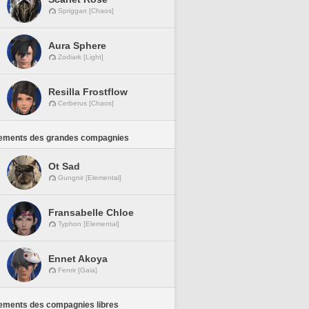
Spriggan [Chaos]
Aura Sphere
Zodiark [Light]
Resilla Frostflow
Cerberus [Chaos]
ements des grandes compagnies
Ot Sad
Gungnir [Elemental]
Fransabelle Chloe
Typhon [Elemental]
Ennet Akoya
Fenrir [Gaia]
ements des compagnies libres