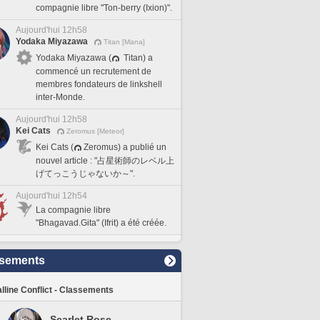
compagnie libre "Ton-berry (Ixion)".
Aujourd'hui 12h58
Yodaka Miyazawa
Titan [Mana]
Yodaka Miyazawa (
Titan) a
commencé un recrutement de
membres fondateurs de linkshell
inter-Monde.
Aujourd'hui 12h58
Kei Cats
Zeromus [Meteor]
Kei Cats (
Zeromus) a publié un
nouvel article : "占星術師のレベル上
げてっこうじゃないか～".
Aujourd'hui 12h54
La compagnie libre
"Bhagavad.Gita" (Ifrit) a été créée.
sements
lline Conflict - Classements
Scarlet Rose