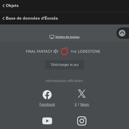
Objets
Base de données d'Éorzéa
Version de bureau
Télécharger le jeu
Informations officielles
/
Facebook
X
News