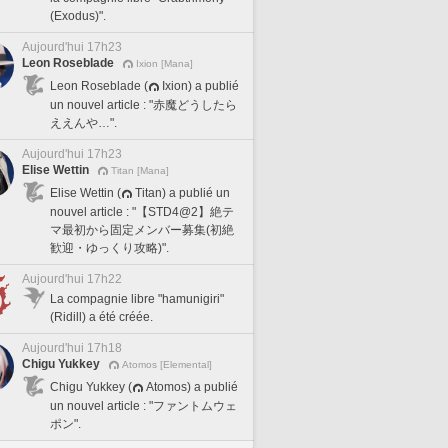
(Exodus)".
Aujourd'hui 17h23
Leon Roseblade
Ixion [Mana]
Leon Roseblade (
Ixion) a publié
un nouvel article : "赤魔どうしたら
ええんや…".
Aujourd'hui 17h23
Elise Wettin
Titan [Mana]
Elise Wettin (
Titan) a publié un
nouvel article : "【STD4@2】絶テ
マ最初から固定メンバー募集(初絶
歓迎・ゆっくり攻略)".
Aujourd'hui 17h22
La compagnie libre "hamunigiri"
(Ridill) a été créée.
Aujourd'hui 17h18
Chigu Yukkey
Atomos [Elemental]
Chigu Yukkey (
Atomos) a publié
un nouvel article : "ファントムウェ
ポン".