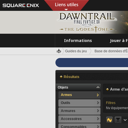
Informations
Jouer à 
Guides du jeu
Base de données d'É
Résultats
Objets
Arme d'a
Armes
Outils
Filtres
Nv équipemen
Armures
Accessoires
Consommables