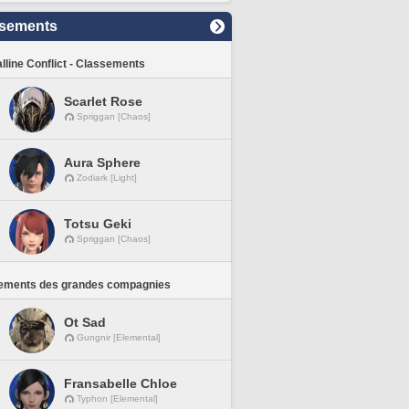
sements
lline Conflict - Classements
Scarlet Rose
Spriggan [Chaos]
Aura Sphere
Zodiark [Light]
Totsu Geki
Spriggan [Chaos]
ements des grandes compagnies
Ot Sad
Gungnir [Elemental]
Fransabelle Chloe
Typhon [Elemental]