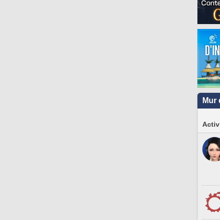
Mur 
Activ