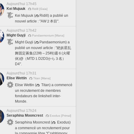
Aujourd'hui 17h45
Kei Mujuuk
Ridill [Gaia]
Kei Mujuuk (
Ridill) a publié un
nouvel article : "AW２本目".
Aujourd'hui 17h42
Might Guyji
Pandaemonium [Mana]
Might Guyji (
Pandaemonium) a
publié un nouvel article : "絶妖星乱
舞固定募集(22時～25時)週６(火曜
休)@（MTD１D2D3から３名）
D4".
Aujourd'hui 17h31
Elise Wettin
Titan [Mana]
Elise Wettin (
Titan) a commencé
un recrutement de membres
fondateurs de linkshell inter-
Monde.
Aujourd'hui 17h24
Seraphina Mooncrest
Exodus [Primal]
Seraphina Mooncrest (
Exodus)
a commencé un recrutement pour
la compagnie libre "Crabtrimony