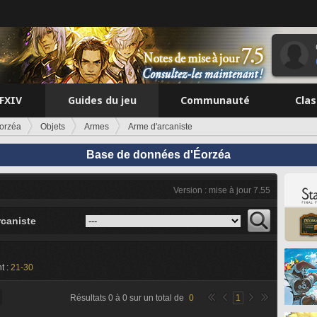
FFXIV
Guides du jeu
Communauté
Cla
orzéa
Objets
Armes
Arme d'arcaniste
Base de données d'Éorzéa
Version : mise à jour 7.55
rcaniste
t :
21-30
Résultats
0
à
0
sur un total de
0
1