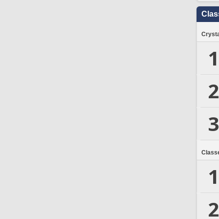
Clas
Crysta
1
2
3
Class
1
2