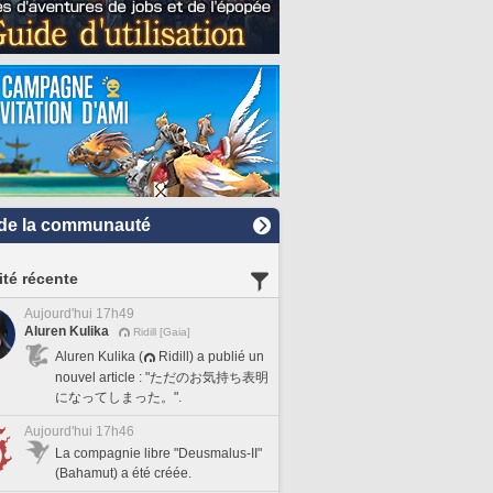
de la communauté
ité récente
Aujourd'hui 17h49
Aluren Kulika
Ridill [Gaia]
Aluren Kulika (
Ridill) a publié un
nouvel article : "ただのお気持ち表明
になってしまった。".
Aujourd'hui 17h46
La compagnie libre "Deusmalus-II"
(Bahamut) a été créée.