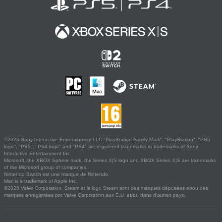
©2026 Sony Interactive Entertainment LLC."PlayStation Family Mark", "PlayStation", "PS5
logo", "PS5", "PS4 logo" and "PS4" are registered trademarks or trademarks of Sony
Interactive Entertainment Inc.
Microsoft, the XBOX Sphere mark, the Series X|S logo and XBOX Series X|S are trademarks
of the Microsoft group of companies.
Nintendo Switch est une marque de Nintendo.
Mac is a trademark of Apple Inc.
©2026 Valve Corporation. Steam et le logo Steam sont des marques déposées et/ou des
marques enregistrées par Valve Corporation aux É.U. et/ou dans d'autres pays.