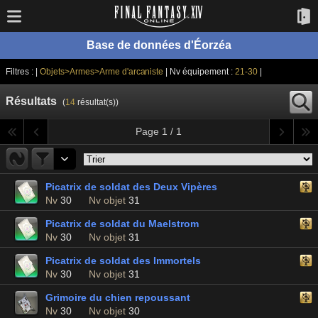
Base de données d'Éorzéa
Filtres : |
Objets>Armes>Arme d'arcaniste
| Nv équipement :
21-30
|
Résultats
(
14
résultat(s))
Page 1 / 1
Picatrix de soldat des Deux Vipères
Nv
30
Nv objet
31
Picatrix de soldat du Maelstrom
Nv
30
Nv objet
31
Picatrix de soldat des Immortels
Nv
30
Nv objet
31
Grimoire du chien repoussant
Nv
30
Nv objet
30