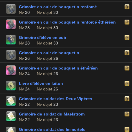
Grimoire en cuir de bouquetin renforcé
Nv
30
Nv objet
30
Grimoire en cuir de bouquetin renforcé éthéréen
Nv
28
Nv objet
30
Grimoire d'élève en cuir
Nv
28
Nv objet
30
Grimoire en cuir de bouquetin
Nv
26
Nv objet
26
Grimoire en cuir de bouquetin éthéréen
Nv
24
Nv objet
26
Livre d'élève en laiton
Nv
24
Nv objet
26
Grimoire de soldat des Deux Vipères
Nv
22
Nv objet
23
Grimoire de soldat du Maelstrom
Nv
22
Nv objet
23
Grimoire de soldat des Immortels