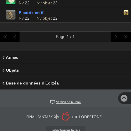
Nv
22
Nv objet
23
Picatrix en if
Nv
22
Nv objet
22
Page 1 / 1
Armes
Objets
Base de données d'Éorzéa
Version de bureau
Télécharger le jeu