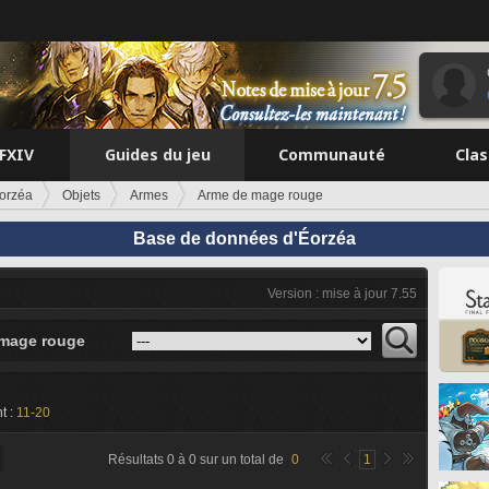
FFXIV
Guides du jeu
Communauté
Cla
orzéa
Objets
Armes
Arme de mage rouge
Base de données d'Éorzéa
Version : mise à jour 7.55
mage rouge
t :
11-20
Résultats
0
à
0
sur un total de
0
1