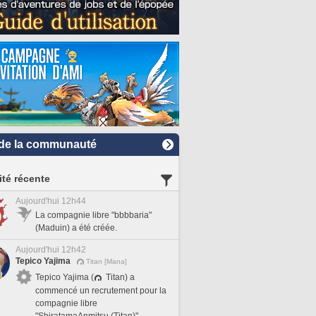
de la communauté
ité récente
Aujourd'hui 12h44
La compagnie libre "bbbbaria"
(Maduin) a été créée.
Aujourd'hui 12h42
Tepico Yajima
Titan [Mana]
Tepico Yajima (
Titan) a
commencé un recrutement pour la
compagnie libre
"ShiratamaAnmitsu (Titan)".