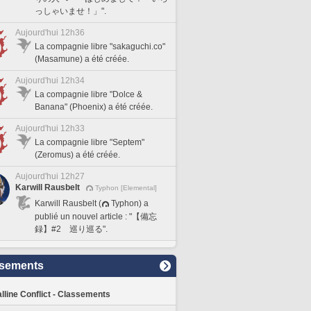
っしゃいませ！」".
Aujourd'hui 12h36
La compagnie libre "sakaguchi.co"
(Masamune) a été créée.
Aujourd'hui 12h34
La compagnie libre "Dolce &
Banana" (Phoenix) a été créée.
Aujourd'hui 12h33
La compagnie libre "Septem"
(Zeromus) a été créée.
Aujourd'hui 12h27
Karwill Rausbelt
Typhon [Elemental]
Karwill Rausbelt (
Typhon) a
publié un nouvel article : "【備忘
録】#2 巡り巡る".
sements
lline Conflict - Classements