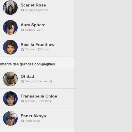
Scarlet Rose
Spriggan [Chaos]
Aura Sphere
Zodiark [Light]
Resilla Frostflow
Cerberus [Chaos]
ements des grandes compagnies
Ot Sad
Gungnir [Elemental]
Fransabelle Chloe
Typhon [Elemental]
Ennet Akoya
Fenrir [Gaia]