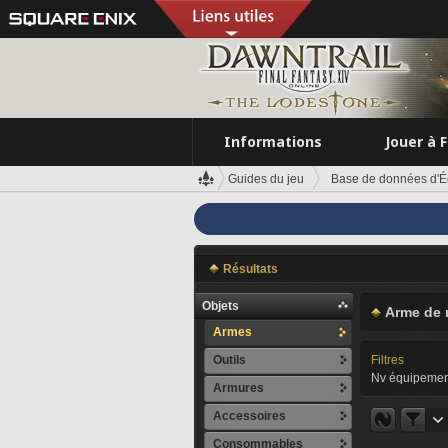
Informations
Jouer à 
Guides du jeu
Base de données d'É
Résultats
Objets
Arme de 
Armes
Outils
Filtres
Nv équipemen
Armures
Accessoires
Consommables