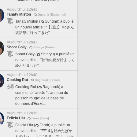
Aujourd'hui 12h41
Tanaty Miston
Gungnir [Elemental]
Tanaty Miston (
Gungnir) a publié
un nouvel article : "【日記】Moさん
復活祭に行ってきた".
Aujourd'hui 12h41
Shoot Goliy
Shinryu [Meteor]
Shoot Goliy (
Shinryu) a publié un
nouvel article : "拙僧の夏が始まって
終わりました".
Aujourd'hui 12h40
Cooking Rat
Ragnarok [Chaos]
Cooking Rat (
Ragnarok) a
commenté l'article "L'anneau du
poisson rouge" de la base de
données d'Éorzéa.
Aujourd'hui 12h39
Felicia Ulu
Fenrir [Gaia]
Felicia Ulu (
Fenrir) a publié un
nouvel article : "FF14を始めたばか
りの人へ 「はじめまして！ いら