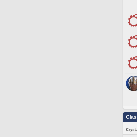
Clas
Crysta