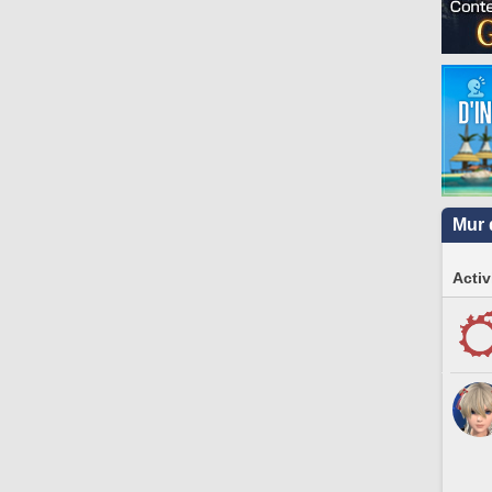
Mur 
Activ