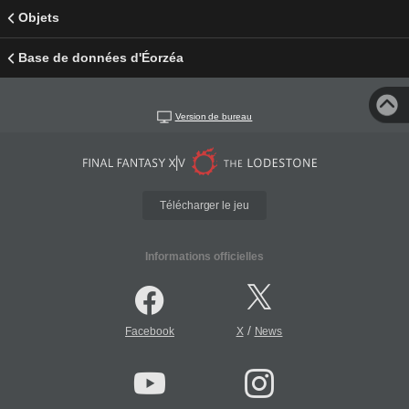
Objets
Base de données d'Éorzéa
Version de bureau
Télécharger le jeu
Informations officielles
/
Facebook
X
News