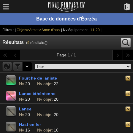
Base de données d'Éorzéa
Filtres : |
Objets>Armes>Arme d'hast
| Nv équipement :
11-20
|
Résultats
(
9
résultat(s))
Page 1 / 1
Fourche de laniste
Nv
20
Nv objet
22
Lance éthéréenne
Nv
20
Nv objet
20
Lance
Nv
20
Nv objet
20
Hast en fer
Nv
16
Nv objet
16