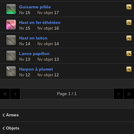
Guisarme pillée
Nv
15
Nv objet
17
Hast en fer éthéréen
Nv
15
Nv objet
16
Hast en laiton
Nv
14
Nv objet
14
Lance papillon
Nv
13
Nv objet
13
Harpon à plumet
Nv
12
Nv objet
12
Page 1 / 1
Armes
Objets