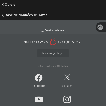
Objets
Base de données d'Éorzéa
Version de bureau
Télécharger le jeu
Informations officielles
/
Facebook
X
News