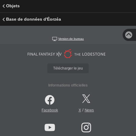
Objets
Base de données d'Éorzéa
Version de bureau
Télécharger le jeu
Informations officielles
/
Facebook
X
News