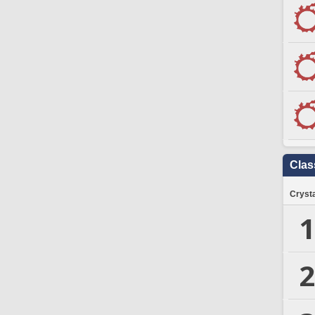
Clas
Crysta
1
2