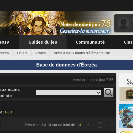
FFXIV
Guides du jeu
Communauté
Cla
orzéa
Objets
Armes
Arme à deux mains d'élémentaliste
Base de données d'Éorzéa
Version : mise à jour 7.55
eux mains
aliste
t :
1-10
Résultats
1
à
14
sur un total de
14
1