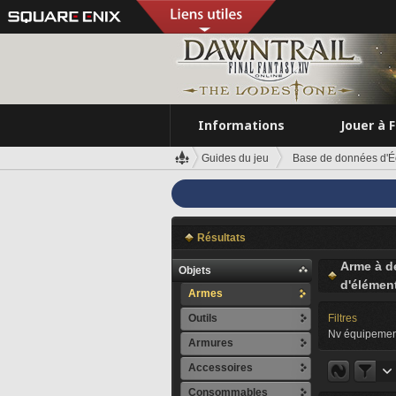
Informations
Jouer à 
Guides du jeu
Base de données d'É
Résultats
Arme à d
Objets
d'élément
Armes
Outils
Filtres
Nv équipemen
Armures
Accessoires
Consommables