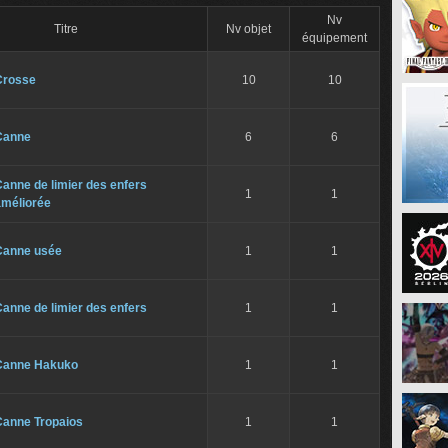
Nv
Titre
Nv objet
équipement
Crosse
10
10
Canne
6
6
anne de limier des enfers
1
1
améliorée
Canne usée
1
1
anne de limier des enfers
1
1
Canne Hakuko
1
1
Canne Tropaios
1
1