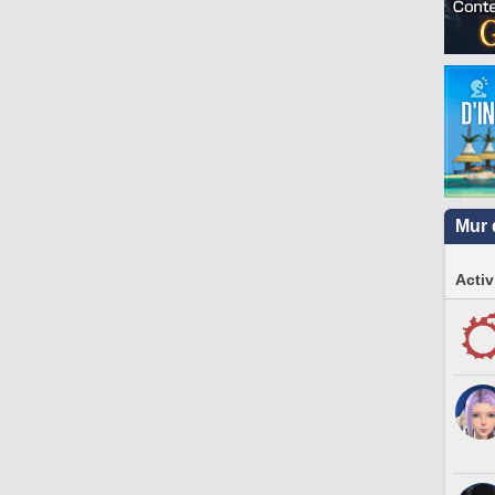
Mur 
Activ