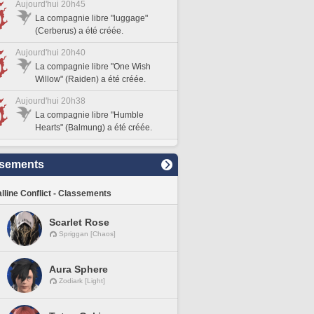
Aujourd'hui 20h45
La compagnie libre "luggage"
(Cerberus) a été créée.
Aujourd'hui 20h40
La compagnie libre "One Wish
Willow" (Raiden) a été créée.
Aujourd'hui 20h38
La compagnie libre "Humble
Hearts" (Balmung) a été créée.
sements
lline Conflict - Classements
Scarlet Rose
Spriggan [Chaos]
Aura Sphere
Zodiark [Light]