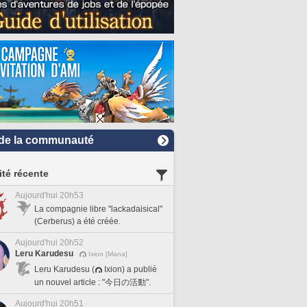
de la communauté
ité récente
Aujourd'hui 20h53
La compagnie libre "lackadaisical"
(Cerberus) a été créée.
Aujourd'hui 20h52
Leru Karudesu
Ixion [Mana]
Leru Karudesu (
Ixion) a publié
un nouvel article : "今日の活動".
Aujourd'hui 20h51