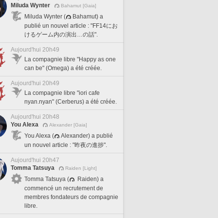
Miluda Wynter
Bahamut [Gaia]
Miluda Wynter (
Bahamut) a
publié un nouvel article : "FF14にお
けるゲーム内の演出…の話".
Aujourd'hui 20h49
La compagnie libre "Happy as one
can be" (Omega) a été créée.
Aujourd'hui 20h49
La compagnie libre "iori cafe
nyan.nyan" (Cerberus) a été créée.
Aujourd'hui 20h48
You Alexa
Alexander [Gaia]
You Alexa (
Alexander) a publié
un nouvel article : "昨夜の進捗".
Aujourd'hui 20h47
Tomma Tatsuya
Raiden [Light]
Tomma Tatsuya (
Raiden) a
commencé un recrutement de
membres fondateurs de compagnie
libre.