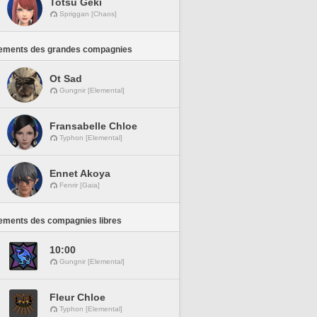
Totsu Geki
Spriggan [Chaos]
ements des grandes compagnies
Ot Sad
Gungnir [Elemental]
Fransabelle Chloe
Typhon [Elemental]
Ennet Akoya
Fenrir [Gaia]
ements des compagnies libres
10:00
Gungnir [Elemental]
Fleur Chloe
Typhon [Elemental]