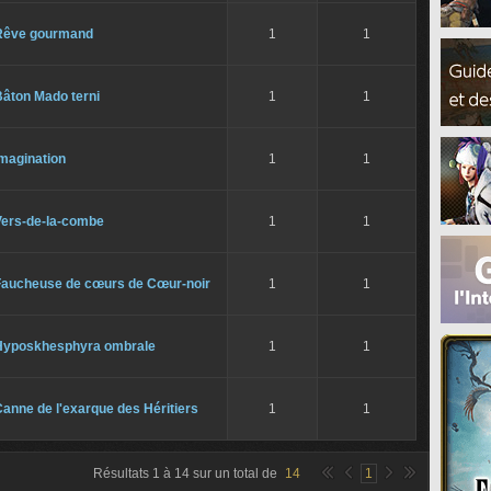
Rêve gourmand
1
1
Bâton Mado terni
1
1
magination
1
1
Vers-de-la-combe
1
1
Faucheuse de cœurs de Cœur-noir
1
1
Hyposkhesphyra ombrale
1
1
anne de l'exarque des Héritiers
1
1
Résultats
1
à
14
sur un total de
14
1