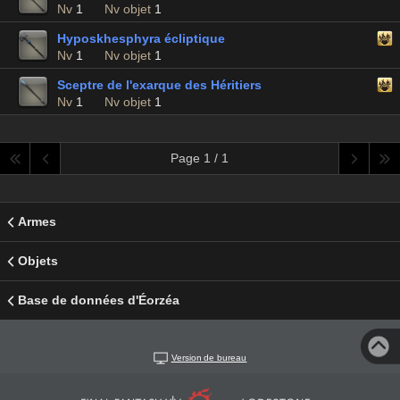
Nv
1
Nv objet
1
Hyposkhesphyra écliptique
Nv
1
Nv objet
1
Sceptre de l'exarque des Héritiers
Nv
1
Nv objet
1
Page 1 / 1
Armes
Objets
Base de données d'Éorzéa
Version de bureau