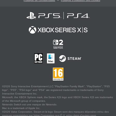
Politique de confidentialité
Politique d'utilisation des cookies
©2026 Sony Interactive Entertainment LLC."PlayStation Family Mark", "PlayStation", "PS5
logo", "PS5", "PS4 logo" and "PS4" are registered trademarks or trademarks of Sony
Interactive Entertainment Inc.
Microsoft, the XBOX Sphere mark, the Series X|S logo and XBOX Series X|S are trademarks
of the Microsoft group of companies.
Nintendo Switch est une marque de Nintendo.
Mac is a trademark of Apple Inc.
©2026 Valve Corporation. Steam et le logo Steam sont des marques déposées et/ou des
marques enregistrées par Valve Corporation aux É.U. et/ou dans d'autres pays.