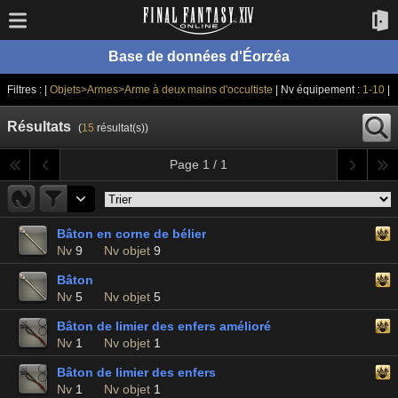
Base de données d'Éorzéa
Filtres : |
Objets>Armes>Arme à deux mains d'occultiste
| Nv équipement :
1-10
|
Résultats
(
15
résultat(s))
Page 1 / 1
Bâton en corne de bélier
Nv
9
Nv objet
9
Bâton
Nv
5
Nv objet
5
Bâton de limier des enfers amélioré
Nv
1
Nv objet
1
Bâton de limier des enfers
Nv
1
Nv objet
1