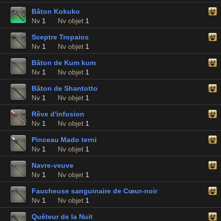
Bâton Kokuko
Nv
1
Nv objet
1
Sceptre Tropaios
Nv
1
Nv objet
1
Bâton de Kum kum
Nv
1
Nv objet
1
Bâton de Shantotto
Nv
1
Nv objet
1
Rêve d'infusion
Nv
1
Nv objet
1
Pinceau Mado terni
Nv
1
Nv objet
1
Navre-veuve
Nv
1
Nv objet
1
Faucheuse sanguinaire de Cœur-noir
Nv
1
Nv objet
1
Quêteur de la Nuit