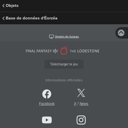
Objets
Base de données d'Éorzéa
Version de bureau
Télécharger le jeu
Informations officielles
/
Facebook
X
News