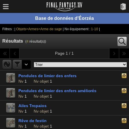
Base de données d'Éorzéa
Filtres : |
Objets>Armes>Arme de sage
| Nv équipement :
1-10
|
Résultats
(
4
résultat(s))
Page 1 / 1
Pendules de limier des enfers
Nv
1
Nv objet
1
Pendules de limier des enfers améliorés
Nv
1
Nv objet
1
Ailes Tropaios
Nv
1
Nv objet
1
Rêve de festin
Nv
1
Nv objet
1