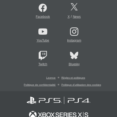
/
Facebook
X
News
YouTube
Instagram
Twitch
Bluesky
Licence
Règles et politiques
Politique de confidentialité
Politique d'utilisation des cookies