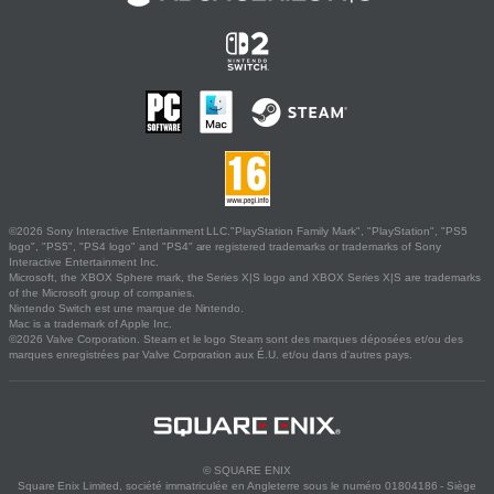
©2026 Sony Interactive Entertainment LLC."PlayStation Family Mark", "PlayStation", "PS5
logo", "PS5", "PS4 logo" and "PS4" are registered trademarks or trademarks of Sony
Interactive Entertainment Inc.
Microsoft, the XBOX Sphere mark, the Series X|S logo and XBOX Series X|S are trademarks
of the Microsoft group of companies.
Nintendo Switch est une marque de Nintendo.
Mac is a trademark of Apple Inc.
©2026 Valve Corporation. Steam et le logo Steam sont des marques déposées et/ou des
marques enregistrées par Valve Corporation aux É.U. et/ou dans d'autres pays.
© SQUARE ENIX
Square Enix Limited, société immatriculée en Angleterre sous le numéro 01804186 - Siège