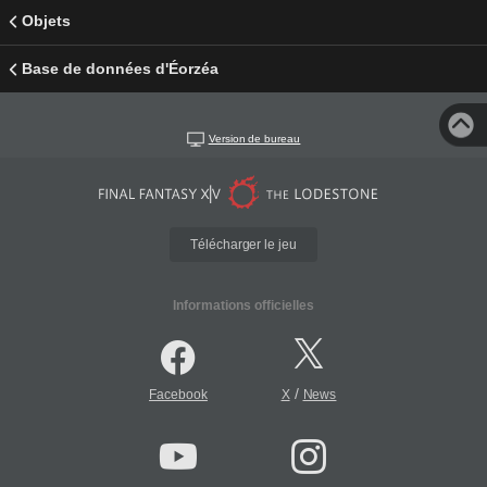
Objets
Base de données d'Éorzéa
Version de bureau
Télécharger le jeu
Informations officielles
/
Facebook
X
News