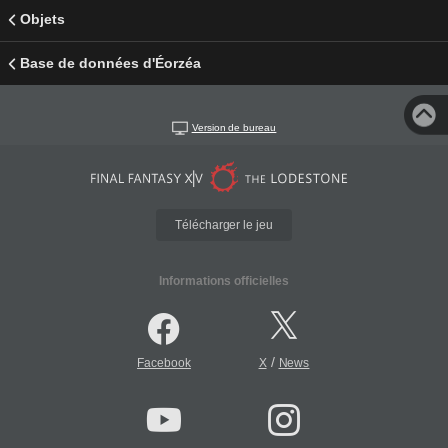
Objets
Base de données d'Éorzéa
Version de bureau
Télécharger le jeu
Informations officielles
/
Facebook
X
News