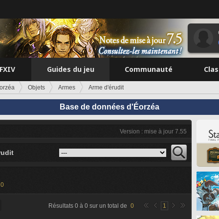
FFXIV
Guides du jeu
Communauté
Cla
orzéa
Objets
Armes
Arme d'érudit
Base de données d'Éorzéa
Version : mise à jour 7.55
udit
20
Résultats
0
à
0
sur un total de
0
1