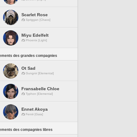
Scarlet Rose
Spriggan [Chaos]
Miyu Edelfelt
Phoenix [Light]
ements des grandes compagnies
Ot Sad
Gungnir [Elemental]
Fransabelle Chloe
Typhon [Elemental]
Ennet Akoya
Fenrir [Gaia]
ements des compagnies libres