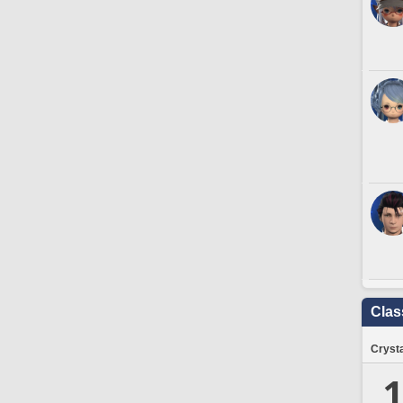
Clas
Crysta
1