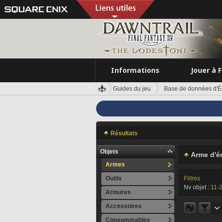
Informations
Jouer à 
Guides du jeu
Base de données d'É
Résultats
Objets
Arme d'ér
Armes
Outils
Filtres
Nv objet :
11-
Armures
Accessoires
Consommables