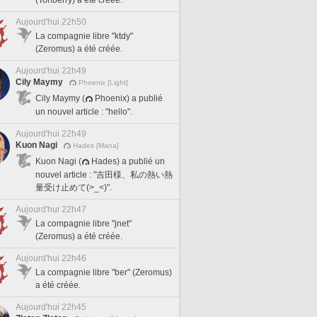
(Tonberry) a été créée.
Aujourd'hui 22h50
La compagnie libre "ktdy"
(Zeromus) a été créée.
Aujourd'hui 22h49
Cily Maymy
Phoenix [Light]
Cily Maymy (
Phoenix) a publié
un nouvel article : "hello".
Aujourd'hui 22h49
Kuon Nagi
Hades [Mana]
Kuon Nagi (
Hades) a publié un
nouvel article : "吉田様、私の熱い熱
量受け止めて(>_<)".
Aujourd'hui 22h47
La compagnie libre "jnet"
(Zeromus) a été créée.
Aujourd'hui 22h46
La compagnie libre "ber" (Zeromus)
a été créée.
Aujourd'hui 22h45