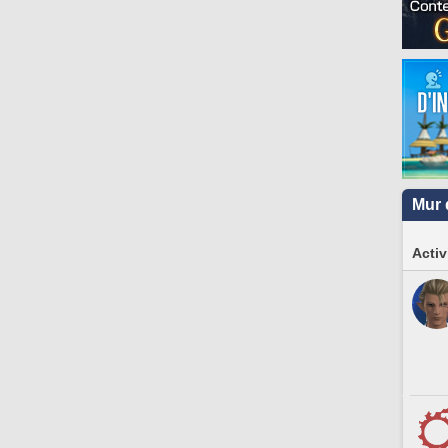
Mur 
Activ