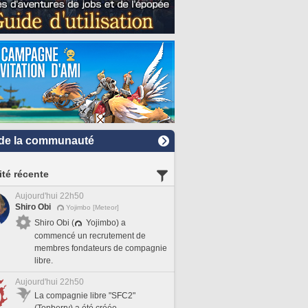
de la communauté
ité récente
Aujourd'hui 22h50
Shiro Obi
Yojimbo [Meteor]
Shiro Obi (
Yojimbo) a
commencé un recrutement de
membres fondateurs de compagnie
libre.
Aujourd'hui 22h50
La compagnie libre "SFC2"