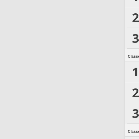
2
3
Class
1
2
3
Class