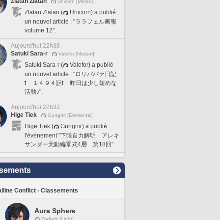
Zlatan Zlatan
Unicorn [Meteor]
Zlatan Zlatan (
Unicorn) a publié
un nouvel article : "ララフェル画報
volume 12".
Aujourd'hui 22h38
Satuki Sara-r
Valefor [Meteor]
Satuki Sara-r (
Valefor) a publié
un nouvel article : "ロリババァ日記
❗️ １４９４話❗️ 昨日は少し短めな
活動♪".
Aujourd'hui 22h32
Hige Tiek
Gungnir [Elemental]
Hige Tiek (
Gungnir) a publié
l'événement "下限自力解明 アレキ
サンダー天動編零式4層 第18回".
sements
lline Conflict - Classements
Aura Sphere
Zodiark [Light]