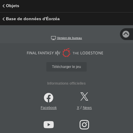
Objets
Base de données d'Éorzéa
Version de bureau
Télécharger le jeu
Informations officielles
/
Facebook
X
News