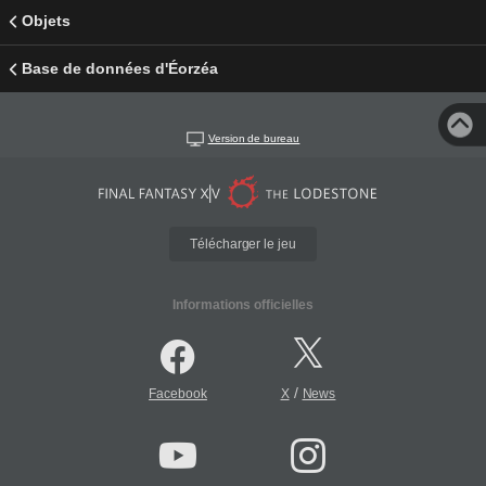
Objets
Base de données d'Éorzéa
Version de bureau
Télécharger le jeu
Informations officielles
/
Facebook
X
News