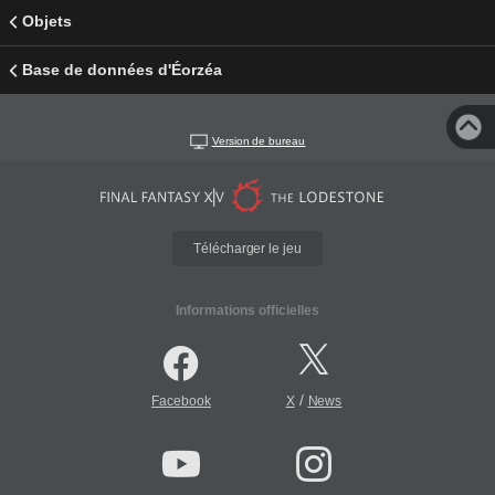
Objets
Base de données d'Éorzéa
Version de bureau
Télécharger le jeu
Informations officielles
/
Facebook
X
News